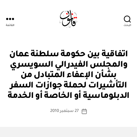
البحث
القائمة
Qanoon.om
ا
التصنيفات
اتفاقية بين حكومة سلطنة عمان
ت
ف
والمجلس الفيدرالي السويسري
ا
ق
بشأن الإعفاء المتبادل من
ي
ة
التأشيرات لحملة جوازات السفر
بو
د
ا
و
الدبلوماسية أو الخاصة أو الخدمة
س
ل
ي
ط
كاتب
ة
27 سبتمبر 2010
ة
تاريخ
المقالة
ad
المقالة
m
in