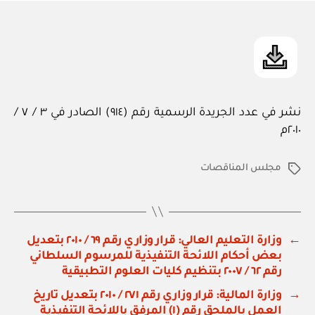
in
نشر في عدد الجريدة الرسمية رقم (٩١٤) الصادر في ٣ / ٧ /
٢٠١٠م
مجلس المناقصات
الوسوم
←
وزارة التعليم العالي: قرار وزاري رقم ٦٩ / ٢٠١٠ بتعديل
بعض أحكام اللائحة التنفيذية للمرسوم السلطاني
رقم ٦٢ / ٢٠٠٧ بتنظيم كليات العلوم التطبيقية
→
وزارة المالية: قرار وزاري رقم ٢٧١ / ٢٠١٠ بتعديل تاريخ
العمل بالملحق رقم (١) المرفق باللائحة التنفيذية