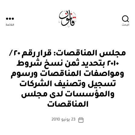
البحث
القائمة
Qanoon.om
ق
التصنيفات
مجلس المناقصات: قرار رقم ٢٠ /
ر
ار
٢٠١٠ بتحديد ثمن نسخ شروط
و
زا
ومواصفات المناقصات ورسوم
ر
ي
تسجيل وتصنيف الشركات
والمؤسسات لدى مجلس
بو
ا
المناقصات
س
ط
كاتب
23 يونيو 2010
ة
تاريخ
المقالة
ad
المقالة
m