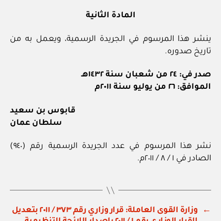
المادة الثانية
ينشر هذا المرسوم في الجريدة الرسمية، ويعمل به من
تاريخ صدوره.
صدر في: ٢٤ من شعبان سنة ١٤٣٢هـ
الموافق: ٢٦ من يوليو سنة ٢٠١١م
قابوس بن سعيد
سلطان عمان
نشر هذا المرسوم في عدد الجريدة الرسمية رقم (٩٤٠)
الصادر في ١ / ٨ / ٢٠١١م.
←
وزارة القوى العاملة: قرار وزاري رقم ٣٧٣ / ٢٠١١ بتعديل