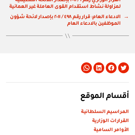
القرار الوزاري رقم ١ / ٢٠١١ بإصدار اللائحة التنظيمية
لمزاولة نشاط استقدام القوى العاملة غير العمانية
→
الادعاء العام: قرار رقم ٤٩٨ / ٢٠١١ بإصدار لائحة شؤون
الموظفين بالادعاء العام
Whatsapp
LinkedIn
Facebook
Twitter
أقسام الموقع
المراسيم السلطانية
القرارات الوزارية
الأوامر السامية