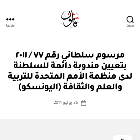
البحث
القائمة
Qanoon.om
م
التصنيفات
مرسوم سلطاني رقم ٧٧ / ٢٠١١
ر
س
بتعيين مندوبة دائمة للسلطنة
و
م
لدى منظمة الأمم المتحدة للتربية
بو
س
ا
ل
والعلم والثقافة (اليونسكو)
س
ط
ان
ط
كاتب
ي
26 يوليو 2011
ة
تاريخ
المقالة
ad
المقالة
m
in