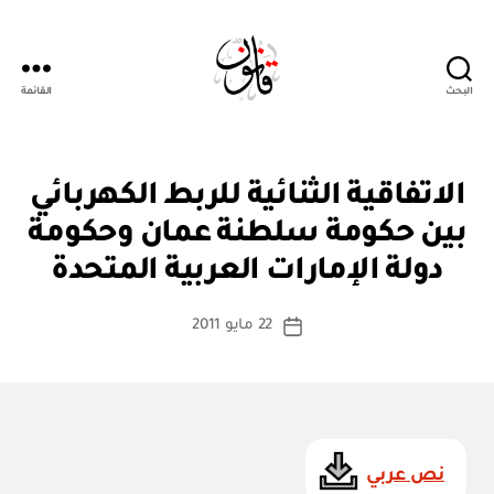
البحث
القائمة
Qanoon.om
ا
التصنيفات
الاتفاقية الثنائية للربط الكهربائي
ت
ف
بين حكومة سلطنة عمان وحكومة
بو
ا
ا
ق
دولة الإمارات العربية المتحدة
س
ي
ة
ط
كاتب
د
22 مايو 2011
ة
تاريخ
و
المقالة
ad
المقالة
ل
m
ي
ة
in
نص عربي