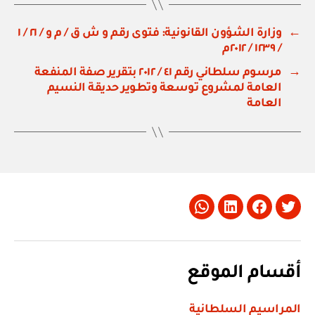
←
وزارة الشؤون القانونية: فتوى رقم و ش ق / م و / ٢١ / ١
/ ١٢٣٩ / ٢٠١٢م
→
مرسوم سلطاني رقم ٤١ / ٢٠١٢ بتقرير صفة المنفعة
العامة لمشروع توسعة وتطوير حديقة النسيم
العامة
Whatsapp
LinkedIn
Facebook
Twitter
أقسام الموقع
المراسيم السلطانية