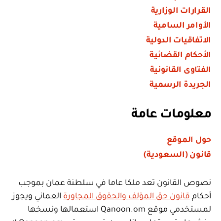
القرارات الوزارية
الأوامر السامية
الاتفاقيات الدولية
الأحكام القضائية
الفتاوى القانونية
الجريدة الرسمية
معلومات عامة
حول الموقع
قانون (السعودية)
نصوص القانون تعد ملكا عاما في سلطنة عمان بموجب
أحكام
قانون حق المؤلف والحقوق المجاورة
العماني ويجوز
لمستخدمي موقع Qanoon.om استعمالها ونسخها