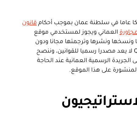
ا عاما في سلطنة عمان بموجب أحكام
قانون
جاورة
العماني ويجوز لمستخدمي موقع
تعمالها ونسخها ونشرها وترجمتها مجانا ودون
قيود. موقع Qanoon.om لا يعد مصدرا رسميا للقوانين، وننصح
 الجريدة الرسمية العمانية عند الحاجة
المنشورة على هذا الموقع.
استراتيجيون