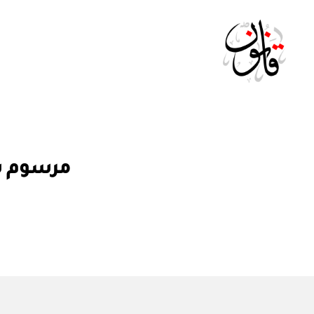
Qanoon.om
م
التصنيفات
مرسوم سلطاني رقم ٢٩ 
ر
س
و
م
س
ل
ط
ان
ي