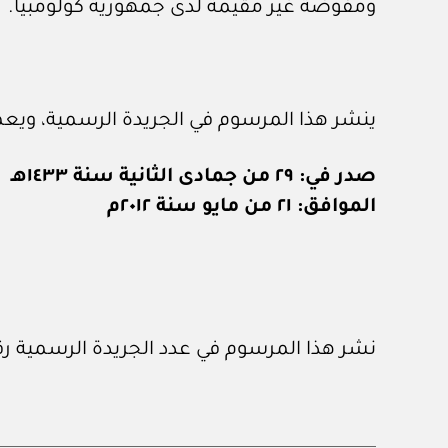
ومفوضة غير مقيمة لدى جمهورية كولومبيا.
ينشر هذا المرسوم في الجريدة الرسمية، ويعم
صدر في: ٢٩ من جمادى الثانية سنة ١٤٣٣هـ
الموافق: ٢١ من مايو سنة ٢٠١٢م
نشر هذا المرسوم في عدد الجريدة الرسمية رقم (٩٧٤) الصادر في ٢٦ / ٥ / ٢