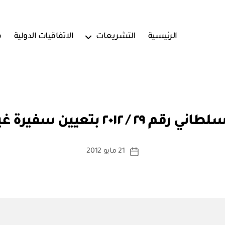
الرئيسية
التشريعات
الاتفاقيات الدولية
ف
بو
ا
/ ٢٠١٢ بتعيين سفيرة غير مقيمة
س
ط
ة
كاتب
21 مايو 2012
تاريخ
a
المقالة
المقالة
d
m
in