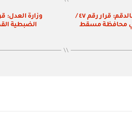
هيئة المنطقة الاقتصادية الخاصة بالدقم: قرار رقم ٤٧ /
الضبطية القض