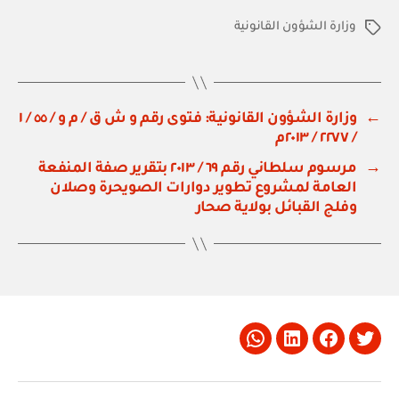
وزارة الشؤون القانونية
الوسوم
←
وزارة الشؤون القانونية: فتوى رقم و ش ق / م و / ٥٥ / ١
/ ٢٢٧٧ / ٢٠١٣م
→
مرسوم سلطاني رقم ٦٩ / ٢٠١٣ بتقرير صفة المنفعة
العامة لمشروع تطوير دوارات الصويحرة وصلان
وفلج القبائل بولاية صحار
Whatsapp
LinkedIn
Facebook
Twitter