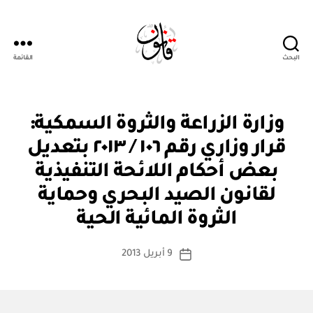
البحث
القائمة
Qanoon.om
ق
التصنيفات
وزارة الزراعة والثروة السمكية:
ر
ار
قرار وزاري رقم ١٠٦ / ٢٠١٣ بتعديل
و
زا
بعض أحكام اللائحة التنفيذية
ر
ي
لقانون الصيد البحري وحماية
بو
ا
الثروة المائية الحية
س
ط
كاتب
9 أبريل 2013
ة
تاريخ
المقالة
ad
المقالة
m
in