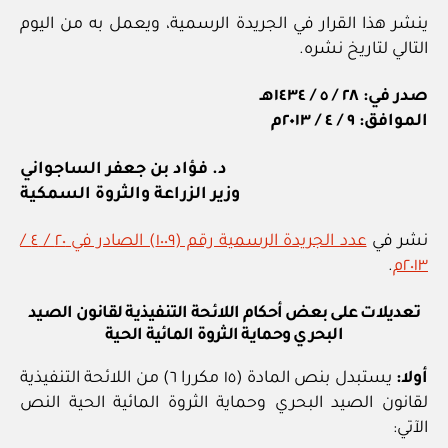
ينشر هذا القرار في الجريدة الرسمية، ويعمل به من اليوم
التالي لتاريخ نشره.
صدر في: ٢٨ / ٥ / ١٤٣٤هـ
الموافق: ٩ / ٤ / ٢٠١٣م
د. فؤاد بن جعفر الساجواني
وزير الزراعة والثروة السمكية
نشر في
عدد الجريدة الرسمية رقم (١٠٠٩) الصادر في ٢٠ / ٤ /
٢٠١٣م
.
تعديلات على بعض أحكام اللائحة التنفيذية لقانون الصيد
البحري وحماية الثروة المائية الحية
أولا:
يستبدل بنص المادة (١٥ مكررا ٦) من اللائحة التنفيذية
لقانون الصيد البحري وحماية الثروة المائية الحية النص
الآتي: