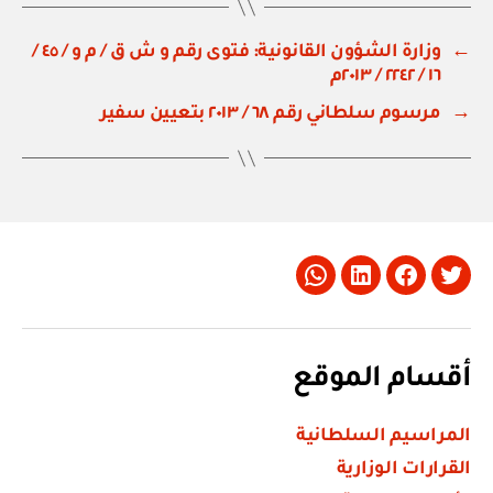
←
وزارة الشؤون القانونية: فتوى رقم و ش ق / م و / ٤٥ /
١٦ / ٢٢٤٢ / ٢٠١٣م
→
مرسوم سلطاني رقم ٦٨ / ٢٠١٣ بتعيين سفير
Whatsapp
LinkedIn
Facebook
Twitter
أقسام الموقع
المراسيم السلطانية
القرارات الوزارية