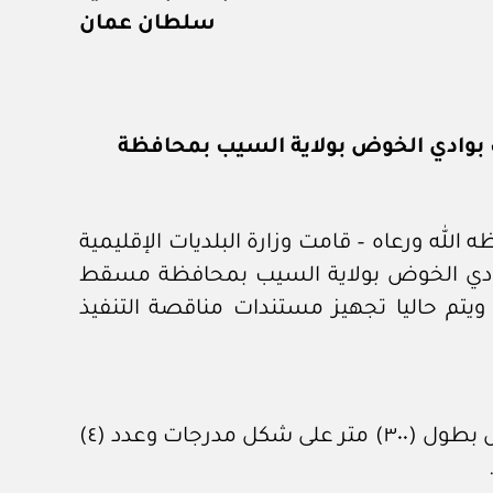
سلطان عمان
 بوادي الخوض بولاية السيب بمحافظة
له ورعاه – قامت وزارة البلديات الإقليمية
ت بوادي الخوض بولاية السيب بمحافظة مسقط
ويتم حاليا تجهيز مستندات مناقصة التنفيذ
– إنشاء السد الرئيسي من الخرسانة المدكوكة بطول (٥٨٠) مترا وارتفاع (٦٥) مترا، ويحتوي على مفيض بطول (٣٠٠) متر على شكل مدرجات وعدد (٤)