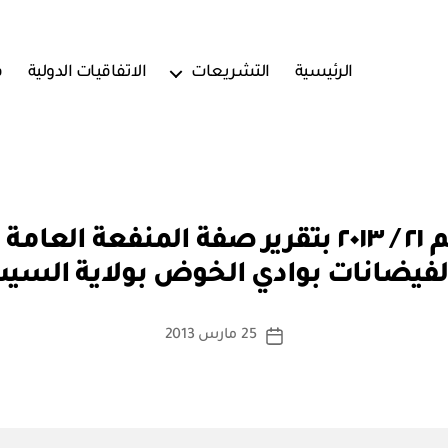
الرئيسية
التشريعات
الاتفاقيات الدولية
ف
بو
مرسوم سلطاني رقم ٢١ / ٢٠١٣ بتقرير صفة الم
ا
الفيضانات بوادي الخوض بولاية ال
س
ط
ة
كاتب
25 مارس 2013
تاريخ
a
المقالة
المقالة
d
m
in