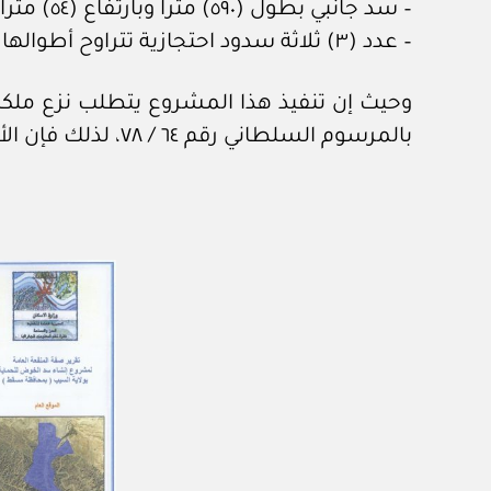
– سد جانبي بطول (٥٩٠) مترا وبارتفاع (٥٤) مترا من الأتربة المدكوكة ومزود بقاطع من الخرسانة اللدنة.
– عدد (٣) ثلاثة سدود احتجازية تتراوح أطوالها ما بين (٢٢,٥ – ٦٠) مترا.
وحيث إن تنفيذ هذا المشروع يتطلب نزع ملكية 
بالمرسوم السلطاني رقم ٦٤ / ٧٨، لذلك فإن الأمر يقتضي استصدار مرسوم سلطاني بتقرير صفة المنفعة العامة لهذا المشروع.