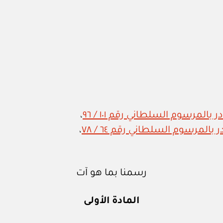
المرسوم السلطاني رقم ١٠١ / ٩٦
،
المرسوم السلطاني رقم ٦٤ / ٧٨
،
رسمنا بما هو آت
المادة الأولى