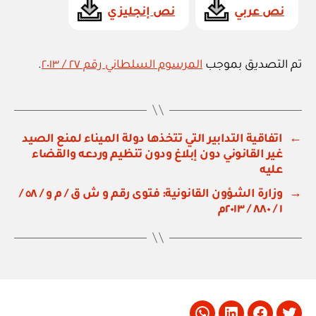
نص عربي
نص إنجليزي
تم التصديق بموجب
المرسوم السلطاني رقم ٢٧ / ٢٠١٣
.
←
اتفاقية التدابير التي تتخذها دولة الميناء لمنع الصيد
غير القانوني دون إبلاغ ودون تنظيم وردعه والقضاء
عليه
→
وزارة الشؤون القانونية: فتوى رقم و ش ق / م و / ٥٨ /
١ / ٨٨٠ / ٢٠١٣م