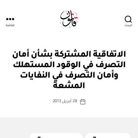
البحث
القائمة
Qanoon.om
ا
التصنيفات
الاتفاقية المشتركة بشأن أمان
ت
ف
التصرف في الوقود المستهلك
ا
ق
وأمان التصرف في النفايات
بو
ي
ا
ة
المشعة
س
د
و
ط
كاتب
ل
28 أبريل 2013
ة
تاريخ
ي
المقالة
ad
المقالة
ة
m
in