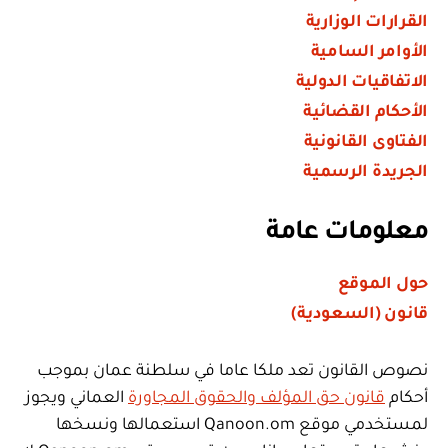
القرارات الوزارية
الأوامر السامية
الاتفاقيات الدولية
الأحكام القضائية
الفتاوى القانونية
الجريدة الرسمية
معلومات عامة
حول الموقع
قانون (السعودية)
نصوص القانون تعد ملكا عاما في سلطنة عمان بموجب
أحكام
قانون حق المؤلف والحقوق المجاورة
العماني ويجوز
لمستخدمي موقع Qanoon.om استعمالها ونسخها