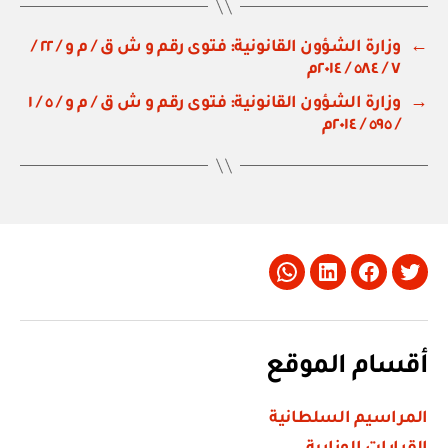
←
وزارة الشؤون القانونية: فتوى رقم و ش ق / م و / ٢٢ /
٧ / ٥٨٤ / ٢٠١٤م
→
وزارة الشؤون القانونية: فتوى رقم و ش ق / م و / ٥ / ١
/ ٥٩٥ / ٢٠١٤م
Whatsapp
LinkedIn
Facebook
Twitter
أقسام الموقع
المراسيم السلطانية