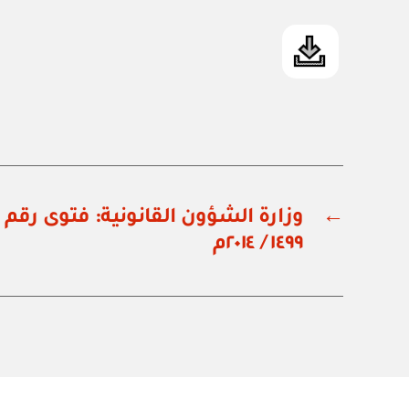
←
١٤٩٩ / ٢٠١٤م