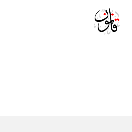
Qanoon.om
ال
التصنيفات
ج
ري
د
ة
ال
ر
س
م
ية