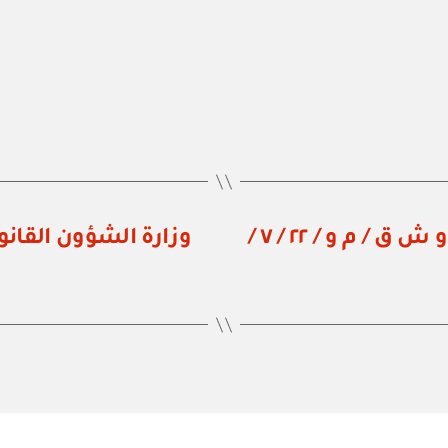
وزارة الشؤون القانونية: فتوى رقم و ش ق / م و / ٢٢ / ٧ /