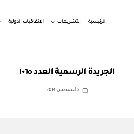
الرئيسية
التشريعات
الاتفاقيات الدولية
ف
بو
ا
الجريدة الرسمية العدد ١٠٦٥
س
ط
ة
كاتب
3 أغسطس 2014
تاريخ
a
المقالة
المقالة
d
m
in