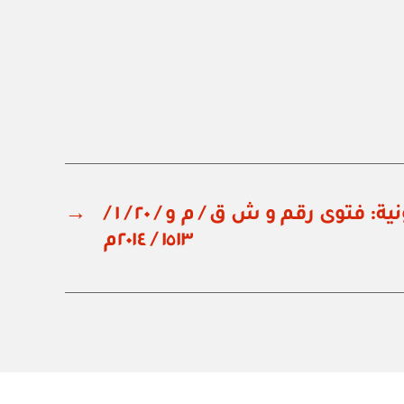
وزارة الشؤون القانونية: فتوى رقم و ش ق / م و / ٢٠ / ١ /
→
١٥١٣ / ٢٠١٤م