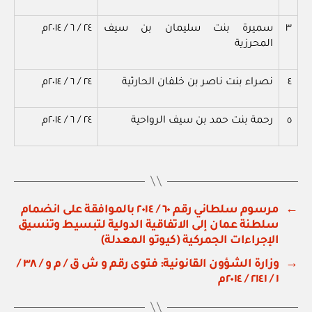
٣
سميرة بنت سليمان بن سيف
٢٤
/
٦
/
٢٠١٤م
المحرزية
٤
نصراء بنت ناصر بن خلفان الحارثية
٢٤
/
٦
/
٢٠١٤م
٥
رحمة بنت حمد بن سيف الرواحية
٢٤
/
٦
/
٢٠١٤م
←
مرسوم سلطاني رقم ٦٠ / ٢٠١٤ بالموافقة على انضمام
سلطنة عمان إلى الاتفاقية الدولية لتبسيط وتنسيق
الإجراءات الجمركية (كيوتو المعدلة)
→
وزارة الشؤون القانونية: فتوى رقم و ش ق / م و / ٣٨ /
١ / ٢١٤١ / ٢٠١٤م