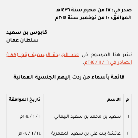
صدر في: ١٧ من محرم سنة ١٤٣٦هـ
الموافق: ١٠ من نوفمبر سنة ٢٠١٤م
قابوس بن سعيد
سلطان عمان
نشر هذا المرسوم في
عدد الجريدة الرسمية رقم (١٠٧٨)
الصادر في ١٦ / ١١ / ٢٠١٤م
.
قائمة بأسماء من ردت إليهم الجنسية العمانية
م
الاسم
تاريخ
الموافقة
١
سعيد بن محمد بن سعيد البيماني
١٠
/
٢
/
٢٠١٤م
٢
عائشة بنت علي بن سعيد المعمرية
٢٤
/
٦
/
٢٠١٤م