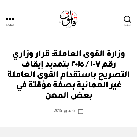
البحث
القائمة
Qanoon.om
ق
التصنيفات
وزارة القوى العاملة: قرار وزاري
ر
ار
رقم ١٠٧ / ٢٠١٥ بتمديد إيقاف
و
زا
التصريح باستقدام القوى العاملة
ر
ي
غير العمانية بصفة مؤقتة في
بو
ا
بعض المهن
س
ط
كاتب
6 مايو 2015
ة
تاريخ
المقالة
ad
المقالة
m
in