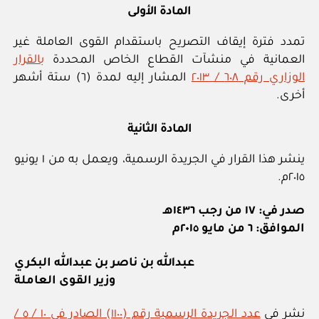
المادة الأولى
تمدد فترة إيقاف التصريح باستقدام القوى العاملة غير
العمانية في منشآت القطاع الخاص المحددة
بالقرار
الوزاري رقم ٦٠٨ / ٢٠١٣
المشار إليه لمدة (٦) ستة أشهر
أخرى.
المادة الثانية
ينشر هذا القرار في الجريدة الرسمية، ويعمل به من ١ يونيو
٢٠١٥م.
صدر في: ١٧ من رجب ١٤٣٦هـ
الموافق: ٦ من مايو ٢٠١٥م
عبدالله بن ناصر بن عبدالله البكري
وزير القوى العاملة
نشر في
عدد الجريدة الرسمية رقم (١١٠٠) الصادر في ١٠ / ٥ /