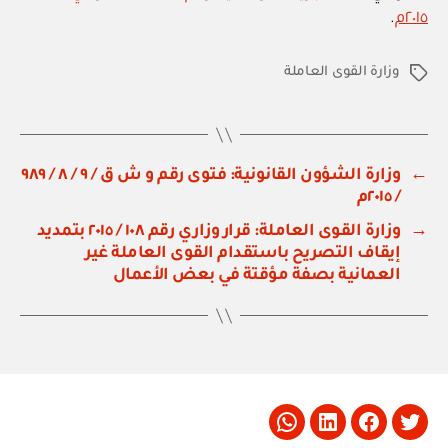
٢٠١٥م
.
وزارة القوى العاملة
الوسوم
←
وزارة الشؤون القانونية: فتوى رقم و ش ق / ٩ / ٨ / ٩٨٩
/ ٢٠١٥م
→
وزارة القوى العاملة: قرار وزاري رقم ١٠٨ / ٢٠١٥ بتمديد
إيقاف التصريح باستقدام القوى العاملة غير
العمانية بصفة مؤقتة في بعض الأعمال
Whatsapp
LinkedIn
Facebook
Twitter