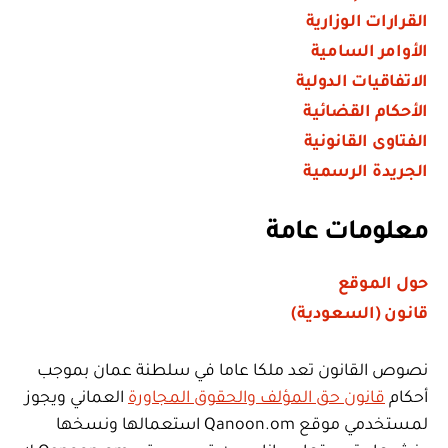
القرارات الوزارية
الأوامر السامية
الاتفاقيات الدولية
الأحكام القضائية
الفتاوى القانونية
الجريدة الرسمية
معلومات عامة
حول الموقع
قانون (السعودية)
نصوص القانون تعد ملكا عاما في سلطنة عمان بموجب
أحكام
قانون حق المؤلف والحقوق المجاورة
العماني ويجوز
لمستخدمي موقع Qanoon.om استعمالها ونسخها