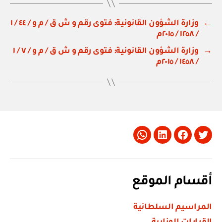
←
وزارة الشؤون القانونية: فتوى رقم و ش ق / م و / ٤٤ / ١
/ ١٢٥٨ / ٢٠١٥م
→
وزارة الشؤون القانونية: فتوى رقم و ش ق / م و / ٧ / ١
/ ١٤٥٨ / ٢٠١٥م
Whatsapp
LinkedIn
Facebook
Twitter
أقسام الموقع
المراسيم السلطانية