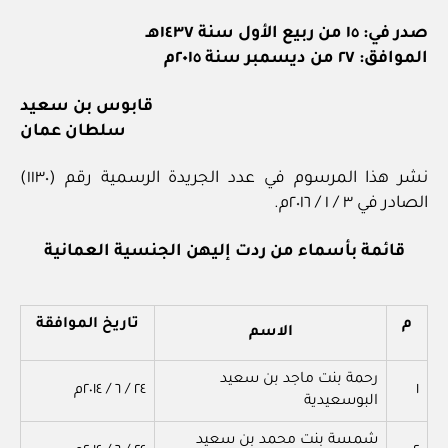
صدر في: ١٥ من ربيع الأول سنة ١٤٣٧هـ
الموافق: ٢٧ من ديسمبر سنة ٢٠١٥م
قابوس بن سعيد
سلطان عمان
نشر هذا المرسوم في عدد الجريدة الرسمية رقم (١١٣٠)
الصادر في ٣ / ١ / ٢٠١٦م.
قائمة بأسماء من ردت إليهن الجنسية العمانية
م
تاريخ الموافقة
الاسم
رحمة بنت ماجد بن سعيد
١
٢٤ / ٦ / ٢٠١٤م
البوسعيدية
شمسة بنت محمد بن سعيد