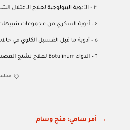
٣ – الأدوية البيولوجية لعلاج الاعتلال الشبكي.
٤ – أدوية السكري من مجموعات شبيهات الأنسولين و GLPI & DPP4 Inhibitor.
٥ – أدوية ما قبل الغسيل الكلوي في حالات الفشل الكلوي.
٦ – الدواء Botulinum لعلاج تشنج العصب الحركي والتعرق.
مجلس ا
الوسوم
←
أمر سامي: منح وسام