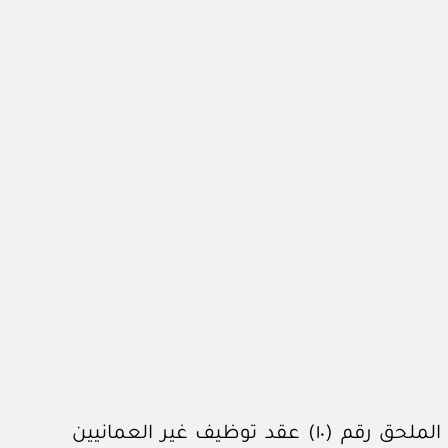
يستبدل بقائمتي الأمراض والعمليات الجراحية المستثناة من العلاج المجاني المرفقتين بكل من: الملحق رقم (١٠) عقد توظيف غير العمانيين