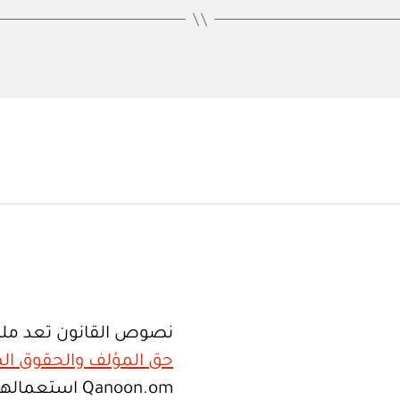
نصوص القانون تعد ملك
حق المؤلف والحقوق الم
Qanoon.om اس