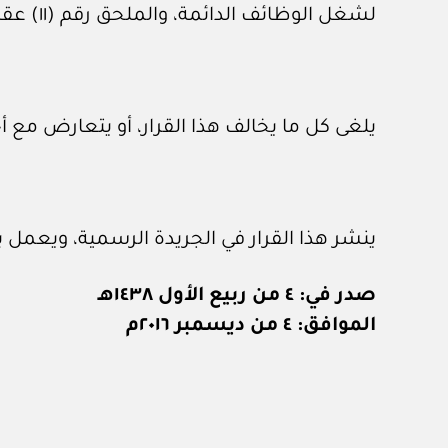
لشغل الوظائف الدائمة، والملحق رقم (١١) عقد شغل وظيفة مؤقتة من اللائحة التنفيذية لقانون الخدمة المدنية المشار إليها، القائمة المرفقة.
يلغى كل ما يخالف هذا القرار، أو يتعارض مع أ
ينشر هذا القرار في الجريدة الرسمية، ويعمل به
صدر في: ٤ من ربيع الأول ١٤٣٨هـ
الموافق: ٤ من ديسمبر ٢٠١٦م