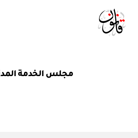
Qanoon.om
ق
التصنيفات
ر
ار
و
ز
ا
ر
ي