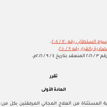
لسلطاني رقم ١٢٠ / ٢٠٠٤
،
 بالقرار رقم ٩ / ٢٠١٠
،
٢٠١٦م،
تقرر
المادة الأولى