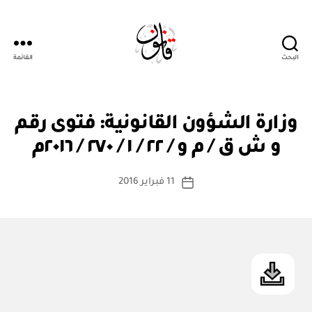
البحث
القائمة
Qanoon.om
ف
التصنيفات
وزارة الشؤون القانونية: فتوى رقم
بو
تا
ا
و
و ش ق / م و / ٢٢ / ١ / ٢٧٠ / ٢٠١٦م
س
ى
ق
ط
كاتب
ان
11 فبراير 2016
ة
تاريخ
و
المقالة
ad
المقالة
ني
m
ة
in