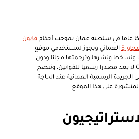
ا عاما في سلطنة عمان بموجب أحكام
قانون
جاورة
العماني ويجوز لمستخدمي موقع
تعمالها ونسخها ونشرها وترجمتها مجانا ودون
قيود. موقع Qanoon.om لا يعد مصدرا رسميا للقوانين، وننصح
 الجريدة الرسمية العمانية عند الحاجة
المنشورة على هذا الموقع.
استراتيجيون