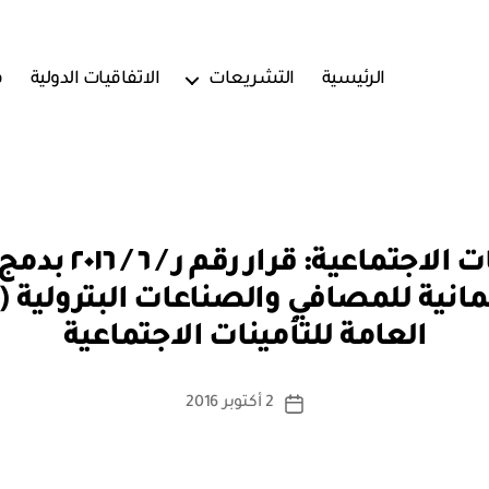
الرئيسية
التشريعات
الاتفاقيات الدولية
ف
الهيئة العامة للت
بو
مانية للمصافي والصناعات البترولية 
ا
العامة للتأمينات الاجتماعية
س
ط
ة
كاتب
2 أكتوبر 2016
تاريخ
a
المقالة
المقالة
d
m