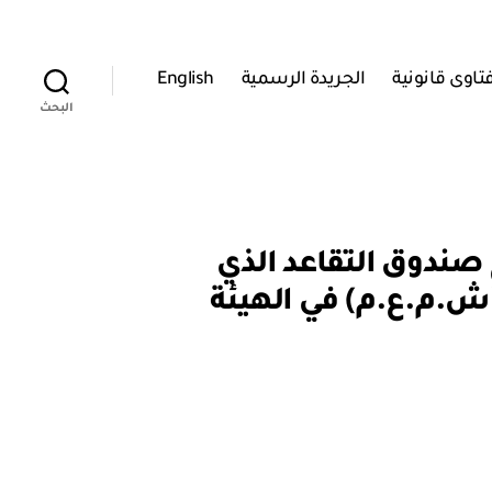
تاوى قانونية
الجريدة الرسمية
English
البحث
أمينات الاجتماعية: قرار رقم ر / ٦ / ٢٠١٦ بدمج صندوق التقاعد الذي
(ش.م.ع.م) في الهيئة