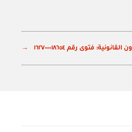
قانونية: فتوى رقم ١٦٢٧٠٠٠١٨٦٥٤
→