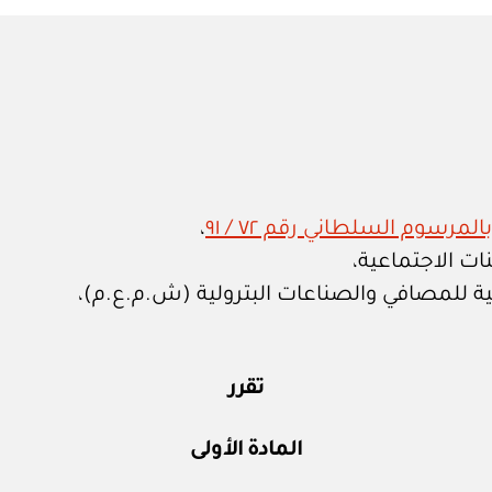
in
لمرسوم السلطاني رقم ٧٢ / ٩١
،
ات الاجتماعية،
ة للمصافي والصناعات البترولية (ش.م.ع.م)،
تقرر
المادة الأولى