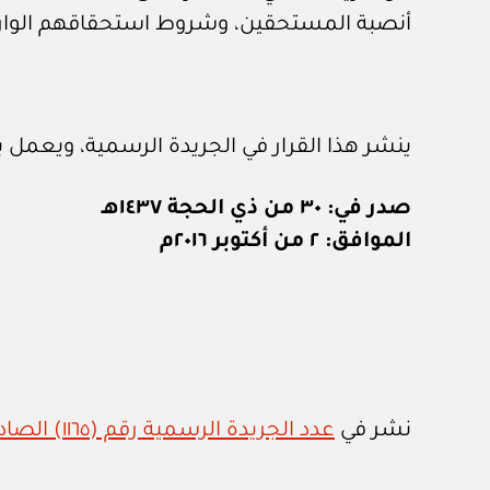
أنصبة المستحقين، وشروط استحقاقهم الواردة
ينشر هذا القرار في الجريدة الرسمية، ويعمل به
صدر في: ٣٠ من ذي الحجة ١٤٣٧هـ
الموافق: ٢ من أكتوبر ٢٠١٦م
نشر في
عدد الجريدة الرسمية رقم (١١٦٥) الصادر في ٩ / ١٠ / ٢٠١٦م