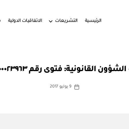
الرئيسية
التشريعات
الاتفاقيات الدولية
ف
بو
ا
لشؤون القانونية: فتوى رقم ١٧٢٧٠٠٠٢٣٩٦٣
س
ط
ة
كاتب
9 يوليو 2017
تاريخ
a
المقالة
المقالة
d
m
in