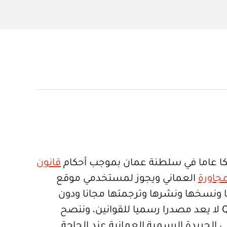
ا عاما في سلطنة عمان بموجب أحكام
قانون
جاورة
العماني ويجوز لمستخدمي موقع
تعمالها ونسخها ونشرها وترجمتها مجانا ودون
قيود. موقع Qanoon.om لا يعد مصدرا رسميا للقوانين، وننصح
 الجريدة الرسمية العمانية عند الحاجة