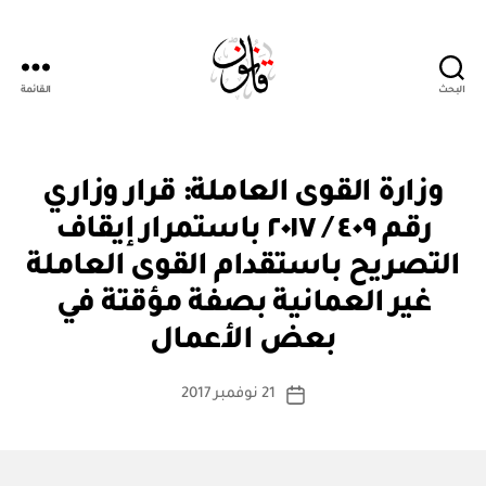
البحث
القائمة
Qanoon.om
ق
التصنيفات
وزارة القوى العاملة: قرار وزاري
ر
ار
رقم ٤٠٩ / ٢٠١٧ باستمرار إيقاف
و
زا
التصريح باستقدام القوى العاملة
ر
ي
غير العمانية بصفة مؤقتة في
بو
ا
بعض الأعمال
س
ط
كاتب
21 نوفمبر 2017
ة
تاريخ
المقالة
ad
المقالة
m
in