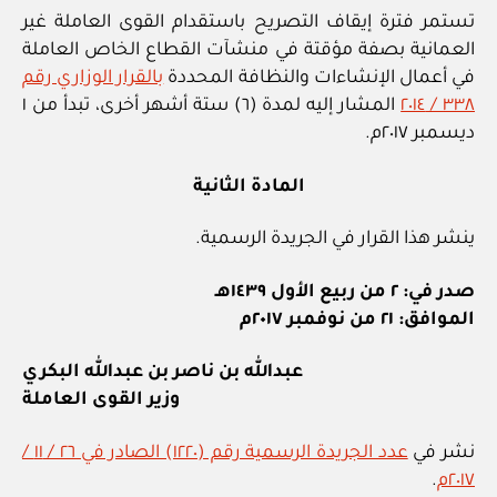
تستمر فترة إيقاف التصريح باستقدام القوى العاملة غير
العمانية بصفة مؤقتة في منشآت القطاع الخاص العاملة
في أعمال الإنشاءات والنظافة المحددة
بالقرار الوزاري رقم
٣٣٨ / ٢٠١٤
المشار إليه لمدة (٦) ستة أشهر أخرى، تبدأ من ١
ديسمبر ٢٠١٧م.
المادة الثانية
ينشر هذا القرار في الجريدة الرسمية.
صدر في: ٢ من ربيع الأول ١٤٣٩هـ
الموافق: ٢١ من نوفمبر ٢٠١٧م
عبدالله بن ناصر بن عبدالله البكري
وزير القوى العاملة
نشر في
عدد الجريدة الرسمية رقم (١٢٢٠) الصادر في ٢٦ / ١١ /
٢٠١٧م
.