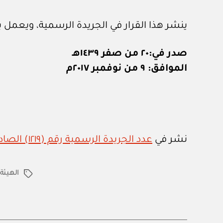
ينشر هذا القرار في الجريدة الرسمية، ويعمل به
صدر في:٢٠ من صفر ١٤٣٩هـ
الموافق: ٩ من نوفمبر ٢٠١٧م
نشر في
عدد الجريدة الرسمية رقم (١٢١٩) الصادر في ١٩ / ١١ / ٢٠١٧م
الهيئة
الوسوم