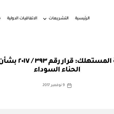
الرئيسية
التشريعات
الاتفاقيات الدولية
ف
بو
الهيئة العامة لحم
ا
الحناء السوداء
س
ط
ة
كاتب
9 نوفمبر 2017
تاريخ
a
المقالة
المقالة
d
m
in