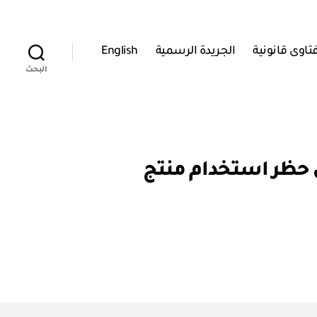
تاوى قانونية
الجريدة الرسمية
English
البحث
اية المستهلك: قرار رقم ٣٩٣ / ٢٠١٧ بشأن حظر استخدام منتج