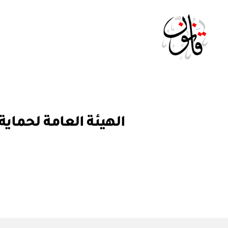
Qanoon.om
ق
التصنيفات
ر
ار
و
ز
ا
ر
ي