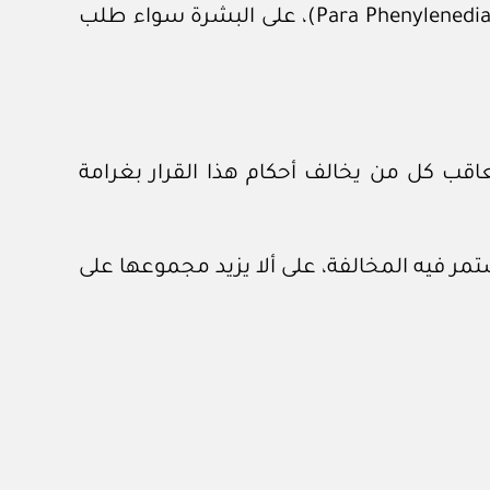
يحظر على المزود استخدام منتج الحناء السوداء، الذي يحتوي على مادة البارافينيلين داي امين (Para Phenylenediamine)، على البشرة سواء طلب
اقب كل من يخالف أحكام هذا القرار بغرامة
خمسون ريالا عمانيا عن كل يوم تستمر فيه المخالفة، على ألا يزيد مجموعها على