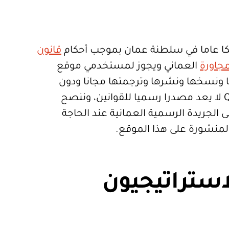
ا عاما في سلطنة عمان بموجب أحكام
قانون
جاورة
العماني ويجوز لمستخدمي موقع
تعمالها ونسخها ونشرها وترجمتها مجانا ودون
قيود. موقع Qanoon.om لا يعد مصدرا رسميا للقوانين، وننصح
 الجريدة الرسمية العمانية عند الحاجة
المنشورة على هذا الموقع.
استراتيجيون