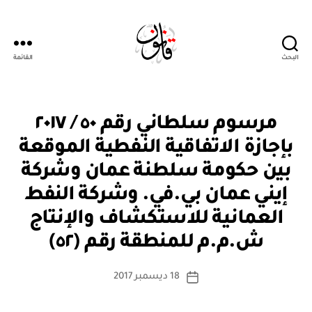
البحث
القائمة
Qanoon.om
م
التصنيفات
مرسوم سلطاني رقم ٥٠ / ٢٠١٧
ر
س
بإجازة الاتفاقية النفطية الموقعة
و
م
بين حكومة سلطنة عمان وشركة
س
ل
إيني عمان بي.في. وشركة النفط
ط
ان
العمانية للاستكشاف والإنتاج
بو
ي
ا
ش.م.م للمنطقة رقم (٥٢)
س
ط
كاتب
18 ديسمبر 2017
ة
تاريخ
المقالة
ad
المقالة
m