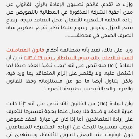
وإزاء ما تقدم، فإنكم تطلبون الإفادة بالرأي القانوني عن
مدى أحقية الشركة المذكورة في المطالبة بالتعويض عن
زيادة التكلفة الشهرية للأعمال محل التعاقد نتيجة ارتفاع
سعر الديزل، وفرض رسوم عليها نظير تفريغ صهريج مياه
الصرف الصحي في محطة…………
وردا على ذلك، نفيد بأنه بمطالعة أحكام
قانون المعاملات
المدنية الصادر بالمرسوم السلطاني رقم ٢٩ / ٢٠١٣
تبين أن
المادة (١٥٦) منه تنص على أنه: “يجب تنفيذ العقد طبقا لما
اشتمل عليه، ولا يقتصر على إلزام المتعاقد بما ورد فيه،
ولكن يتناول أيضا ما هو من مستلزماته وفقا للقانون
والعرف والعدالة بحسب طبيعة التصرف”.
وأن المادة (١٦٥) من القانون ذاته تنص على أنه: “إذا كانت
عبارة العقد واضحة فلا يعدل عنها بحجة تفسيرها للتعرف
على إرادة المتعاقدين، أما إذا كان في عبارة العقد غموض
فيجب تفسيرها للبحث عن الإرادة المشتركة للمتعاقدين
دون الوقوف عند المعنى الحرفي للألفاظ، ويستهدى في