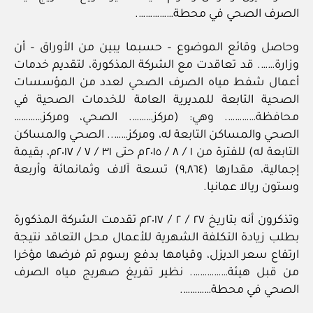
الصرف الصحي في محطة…………….
وحاصل وقائع الموضوع – حسبما يبين من الأوراق – أن
وزارة……. قد تعاقدت مع الشركة المذكورة، لتقديم خدمات
أعمال شفط مياه الصرف الصحي لعدد من المؤسسات
الصحية التابعة للمديرية العامة للخدمات الصحية في
محافظة…………. وهي: (مركز………. الصحي، ومركز…………
الصحي والمساكن التابعة له، ومركز…….. الصحي والمساكن
التابعة له) للفترة من ١ / ٨ / ٢٠١٥م حتى ٣١ / ٧ / ٢٠١٧م، بقيمة
إجمالية، مقدارها (٩,٨٦٤) تسعة آلاف وثمانمائة وأربعة
وستون ريالا عمانيا.
وتذكرون أنه بتاريخ ٢٧ / ٢ / ٢٠١٧م تقدمت الشركة المذكورة
بطلب زيادة التكلفة الشهرية للأعمال محل التعاقد نتيجة
ارتفاع سعر الديزل، وقيامها بدفع رسوم تم فرضها مؤخرا
من قبل هيئة……………. نظير تفريغ صهريج مياه الصرف
الصحي في محطة………….