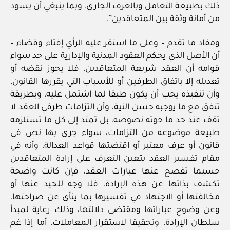
ذلك بطبيعة التعامل وبالعرف الجاري، وبما ينبغي أن يسود
من أمانة وثقة بين المتعاقدين”.
ومفاد ما تقدم – وعلى ما استقر عليه الرأي إفتاء وقضاء –
أن الأصل الذي يحكم العقود المدنية والإدارية على حد سواء
قوامه أن العقد شريعة المتعاقدين، فلا يجوز نقضه أو
تعديله إلا باتفاق الطرفين أو للأسباب التي يقررها القانون،
وأن تنفيذه يجب أن يكون طبقا لما اشتمل عليه، وبطريقة
تتفق مع ما يوجبه حسن النية، وأن التزامات طرفي العقد لا
تقف عند حد ما حوته نصوصه، بل تمتد إلى كل ما تستلزمه
طبيعة موضوعه من التزامات، سواء جرى بها نص في
قانون أو عرف معتبر أو اقتضتها قواعد العدالة، وأنه في
مقام تفسير العقد يتعين التعرف على إرادة المتعاقدين
حسبما تفصح عنها عبارات العقد، فإن كانت واضحة
تكشف بذاتها عن هذه الإرادة، فلا وجه للحيد عنها أو
مخالفتها أو الاجتهاد في تفسيرها بما ينأى عن صراحتها،
وعن وضوح عباراتها ومقتضى دلالتها، وذلك رعاية لمبدأ
سلطان الإرادة، وتحقيقا لاستقرار المعاملات، أما إذا غم