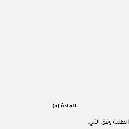
المادة (٥)
طلبة وفق الآتي: