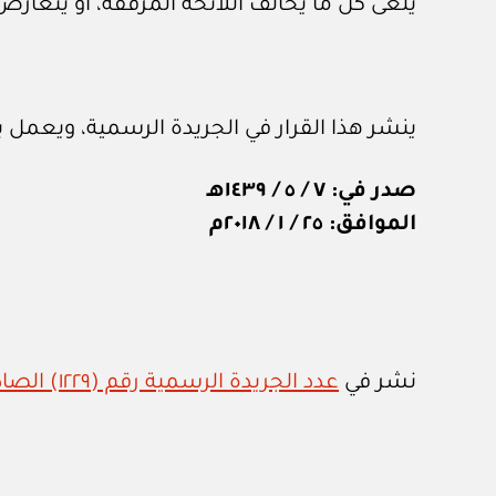
يلغى كل ما يخالف اللائحة المرفقة، أو يتعارض
ينشر هذا القرار في الجريدة الرسمية، ويعمل به اعتبارا من ١
صدر في: ٧ / ٥ / ١٤٣٩هـ
الموافق: ٢٥ / ١ / ٢٠١٨م
نشر في
عدد الجريدة الرسمية رقم (١٢٢٩) الصادر في ٤ / ٢ / ٢٠١٨م