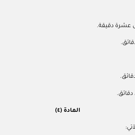
المادة (٤)
تي: