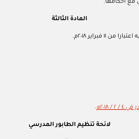
 مع أحكامها.
المادة الثالثة
١ فبراير ٢٠١٨م.
.
لائحة تنظيم الطابور المدرسي