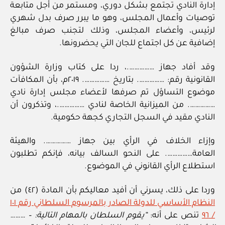
إدارة النادي تجتمع بشكل دوري، ومستمر من أجل متابعة
توصيات وأعمال المجلس، وهو ما يبرر صرف بدل شهري
لرئيس، وأعضاء المجلس، وذلك لتجنب صرف مبالغ
إضافية عن كل اجتماع للجان التي يحضرونها.
وقد أفاد جهاز …………….، ردا على كتاب وزارة الشؤون
القانونية رقم: ……………. بتاريخ ……………. ٢٠١٩م، بأن المكافآت
موضوع التساؤل تم صرفها لأعضاء مجلس إدارة نادي
……………. من الميزانية الخاصة لنادي …………….، وتذكرون أن
النادي مقيد في السجل التجاري كجهة حكومية.
وإزاء الخلاف في الرأي بين جهاز ……………. والهيئة
العامة……………. على النحو السالف بيانه، فإنكم تطلبون
استطلاع الرأي القانوني في الموضوع.
وردا على ذلك، يسرني أن أفيد معاليكم بأن المادة (٤٢) من
النظام الأساسي للدولة الصادر بالمرسوم السلطاني رقم ١٠١
/ ٩٦
تنص على أنه:
“يقوم السلطان بالمهام التالية: – ………