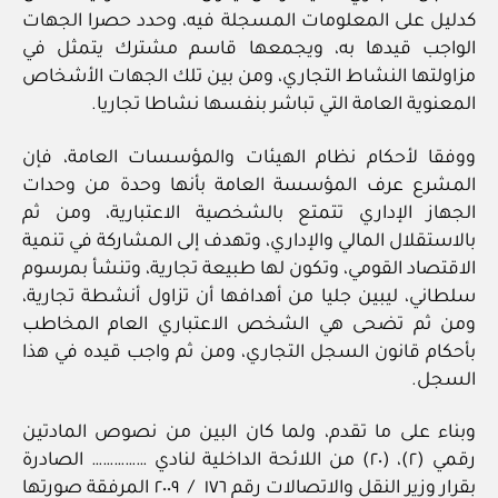
كدليل على المعلومات المسجلة فيه، وحدد حصرا الجهات
الواجب قيدها به، ويجمعها قاسم مشترك يتمثل في
مزاولتها النشاط التجاري، ومن بين تلك الجهات الأشخاص
المعنوية العامة التي تباشر بنفسها نشاطا تجاريا.
ووفقا لأحكام نظام الهيئات والمؤسسات العامة، فإن
المشرع عرف المؤسسة العامة بأنها وحدة من وحدات
الجهاز الإداري تتمتع بالشخصية الاعتبارية، ومن ثم
بالاستقلال المالي والإداري، وتهدف إلى المشاركة في تنمية
الاقتصاد القومي، وتكون لها طبيعة تجارية، وتنشأ بمرسوم
سلطاني، ليبين جليا من أهدافها أن تزاول أنشطة تجارية،
ومن ثم تضحى هي الشخص الاعتباري العام المخاطب
بأحكام قانون السجل التجاري، ومن ثم واجب قيده في هذا
السجل.
وبناء على ما تقدم، ولما كان البين من نصوص المادتين
رقمي (٢)، (٢٠) من اللائحة الداخلية لنادي …………… الصادرة
بقرار وزير النقل والاتصالات رقم ١٧٦ / ٢٠٠٩ المرفقة صورتها