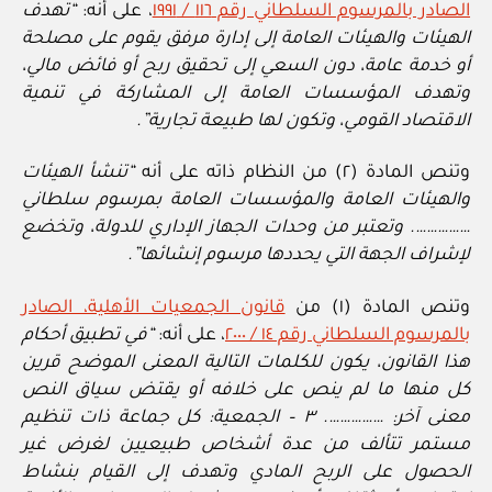
الصادر بالمرسوم السلطاني رقم ١١٦ / ١٩٩١
، على أنه:
“تهدف
الهيئات والهيئات العامة إلى إدارة مرفق يقوم على مصلحة
أو خدمة عامة، دون السعي إلى تحقيق ربح أو فائض مالي،
وتهدف المؤسسات العامة إلى المشاركة في تنمية
الاقتصاد القومي، وتكون لها طبيعة تجارية”.
وتنص المادة (٢) من النظام ذاته على أنه
“تنشأ الهيئات
والهيئات العامة والمؤسسات العامة بمرسوم سلطاني
……………. وتعتبر من وحدات الجهاز الإداري للدولة، وتخضع
لإشراف الجهة التي يحددها مرسوم إنشائها”.
وتنص المادة (١) من
قانون الجمعيات الأهلية، الصادر
بالمرسوم السلطاني رقم ١٤ / ٢٠٠٠
، على أنه:
“في تطبيق أحكام
هذا القانون، يكون للكلمات التالية المعنى الموضح قرين
كل منها ما لم ينص على خلافه أو يقتض سياق النص
معنى آخر: ……………. ٣ – الجمعية: كل جماعة ذات تنظيم
مستمر تتألف من عدة أشخاص طبيعيين لغرض غير
الحصول على الربح المادي وتهدف إلى القيام بنشاط