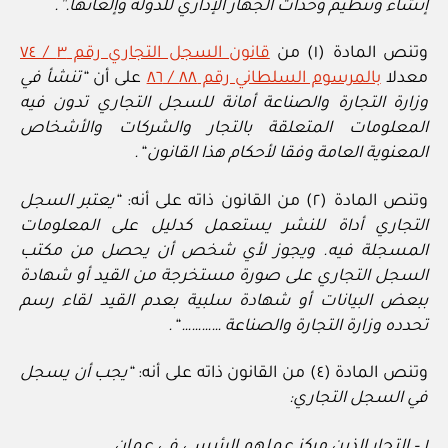
إنشاء وتنظيم وحدات الجهاز الإداري للدولة وإلغائها.”.
وتنص المادة (١) من
قانون السجل التجاري رقم ٣ / ٧٤
معدلا
بالمرسوم السلطاني رقم ٨٨ / ٨٦
على أن
“تنشأ في
وزارة التجارة والصناعة أمانة للسجل التجاري تدون فيه
المعلومات المتعلقة بالتجار والشركات والأشخاص
المعنوية العامة وفقا لأحكام هذا القانون “.
وتنص المادة (٢) من القانون ذاته على أنه:
“يعتبر السجل
التجاري أداة للنشر يستعمل كدليل على المعلومات
المسجلة فيه. ويجوز لأي شخص أن يحصل من مكتب
السجل التجاري على صورة مستخرجة من القيد أو شهادة
ببعض البيانات أو شهادة سلبية بعدم القيد لقاء رسم
تحدده وزارة التجارة والصناعة ………… “.
وتنص المادة (٤) من القانون ذاته على أنه:
“يجب أن يسجل
في السجل التجاري:
١ – التجار الذين مركز عملهم الرئيسي في عمان.