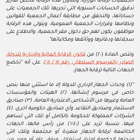
الجمعيات لرقابة الوزارة، وتتناول هذه الرقابة فحص تقارير
تدقيق الحسابات السنوية التي تجريها تلك الجمعيات على
حساباتها، والتحقق من مطابقة أعمال الجمعية للقوانين
ونظامها وقرارات الجمعية العمومية، ويتولى هذه الرقابة
موظفون يكون لهم حق دخول مقر الجمعية، والاطلاع على
سجلاتها ودفاترها ووثائقها ومكاتباتها”.
وتنص المادة (٢٠) من
قانون الرقابة المالية والإدارية للدولة،
الصادر بالمرسوم السلطاني رقم ١١١ / ٢٠١١
، على أنه “تخضع
الجهات التالية لرقابة الجهاز:
“(١) وحدات الجهاز الإداري للدولة إلا ما استثني منها بنص
خاص في مرسوم إنشائها، (٢) الهيئات والمؤسسات
العامة وغيرها من الأشخاص الاعتبارية العامة، (٣) صناديق
الاستثمار وصناديق التقاعد وأي صناديق حكومية أخرى، (٤)
الشركات المملوكة للحكومة بالكامل أو تلك التي تساهم
فيها، بنسبة تزيد على (٤٠٪) من رأس مالها، الجهات
الخاضعة لرقابة الجهاز منفردة أو مجتمعة وتلك التي
منحتها الحكومة امتياز استغلال مرفق عام أو مورد من