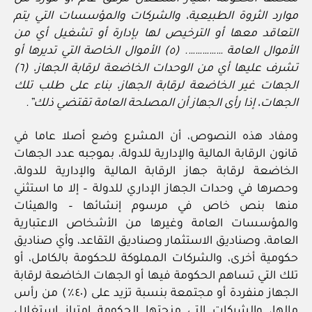
موارد الثروة الطبيعية، والشركات والمؤسسات التي يتم
التعاقد معها أو الترخيص لها بإدارة أو تشغيل أي من
الأموال العامة ……………. (٥) الأموال الخاصة التي تديرها أو
تشرف عليها أي من الوحدات الخاضعة لرقابة الجهاز، (٦)
الجهات غير الخاضعة لرقابة الجهاز، بناء على طلب تلك
الجهات، إذا رأى الجهاز أن المصلحة العامة تقتضي ذلك”.
ومفاد هذه النصوص، أن المشرع وضع أصلا عاما في
قانون الرقابة المالية والإدارية للدولة، بموجبه عدد الجهات
الخاضعة لرقابة جهاز الرقابة المالية والإدارية للدولة،
وحصرها في وحدات الجهاز الإداري للدولة – إلا ما استثني
منها بنص خاص في مرسوم إنشائها – والهيئات
والمؤسسات العامة وغيرها من الأشخاص الاعتبارية
العامة، وصناديق الاستثمار وصناديق التقاعد، وأي صناديق
حكومية أخرى، والشركات المملوكة للحكومة بالكامل، أو
تلك التي تساهم الحكومة فيها أو الجهات الخاضعة لرقابة
الجهاز منفردة أو مجتمعة بنسبة تزيد على (٤٠٪) من رأس
مالها، والشركات التي منحتها الحكومة امتياز استغلال