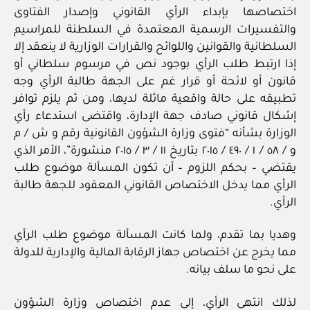
اختصاصها بإبداء الرأي القانوني وإصدار الفتاوى
والتفسيرات الرسمية المعتمدة في السلطنة للمراسيم
السلطانية والقوانين واللوائح والقرارات الوزارية لا ينعقد إلا
إذا ارتبط طلب الرأي بوجود نص في مرسوم سلطاني أو
قانون أو لائحة أو قرار غم على الجهة طالبة الرأي وجه
تطبيقه على حالة واقعية ماثلة لديها، ومن ثم يلزم توافر
إشكال قانوني صادف جهة الإدارة، واقتضى استدعاء رأي
الوزارة بشأنه “فتوى وزارة الشؤون القانونية رقم و ش / م
و / ٥٨ / ١ / ٤٩٠ / ٢٠١٥ بتاريخ ١١ / ٣ / ٢٠١٥ منشورة”، الأمر الذي
يقتضي – بحكم اللزوم – أن تكون المسألة موضوع طلب
الرأي مما يدخل الاختصاص القانوني المعقود للجهة طالبة
الرأي.
وهديا بما تقدم، ولما كانت المسألة موضوع طلب الرأي
مما يخرج عن اختصاص جهاز الرقابة المالية والإدارية للدولة
على نحو ما سلف بيانه.
لذلك انتهى الرأي، إلى عدم اختصاص وزارة الشؤون