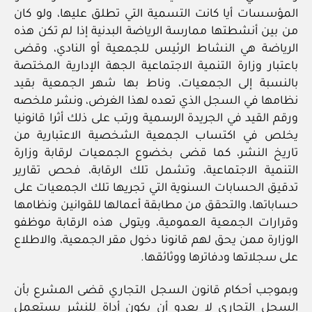
المؤسسات أيا كانت التسمية التي تطلق عليها، ولو كان
من بين أنشطتها ممارسة الرياضة البدنية إذا لم تكن هذه
الرياضة هي النشاط الرئيس للجمعية أو النادي، وقضى
باعتبار وزارة التنمية الاجتماعية الجهة الإدارية المختصة
بالنسبة إلى الجمعيات، وناط بها شهر الجمعية بقيد
نظامها في السجل الذي تعده لهذا الغرض، ونشر ملخصه
ورقم القيد في الجريدة الرسمية ورتب على ذلك أثرا قانونيا
يخلص في اكتساب الجمعية الشخصية الاعتبارية من
تاريخ النشر، كما قضى بخضوع الجمعيات لرقابة وزارة
التنمية الاجتماعية، وتشمل تلك الرقابة، فحص تقارير
تدقيق الحسابات السنوية التي تجريها تلك الجمعيات على
حساباتها، والتحقق من مطابقة أعمالها للقوانين ونظامها
وقرارات الجمعية العمومية، ويتولى هذه الرقابة موظفو
الوزارة ممن يحق لهم قانونا دخول مقر الجمعية، والاطلاع
على سجلاتها ودفاترها ووثائقها.
وبموجب أحكام قانون السجل التجاري قضى المشرع بأن
السجل التجاري لا يعدو أن يكون أداة للنشر يستعمل