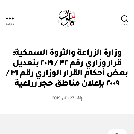
البحث
القائمة
Qanoon.om
ق
التصنيفات
وزارة الزراعة والثروة السمكية:
ر
ار
قرار وزاري رقم ٣٢ / ٢٠١٩ بتعديل
و
زا
بعض أحكام القرار الوزاري رقم ٣١ /
بو
ر
ا
ي
٢٠٠٩ بإعلان مناطق حجر زراعية
س
ط
كاتب
27 يناير 2019
ة
تاريخ
المقالة
ad
المقالة
m
in