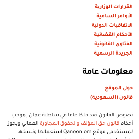
القرارات الوزارية
الأوامر السامية
الاتفاقيات الدولية
الأحكام القضائية
الفتاوى القانونية
الجريدة الرسمية
معلومات عامة
حول الموقع
قانون (السعودية)
نصوص القانون تعد ملكا عاما في سلطنة عمان بموجب
أحكام
قانون حق المؤلف والحقوق المجاورة
العماني ويجوز
لمستخدمي موقع Qanoon.om استعمالها ونسخها