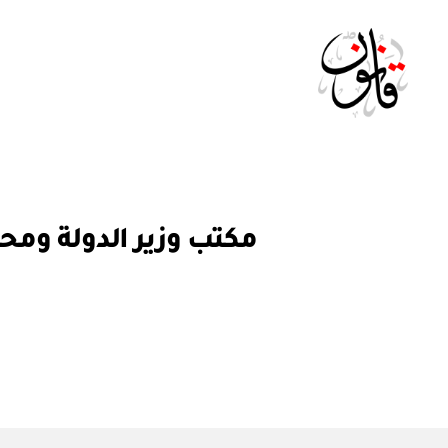
Qanoon.om
ق
التصنيفات
ر
ار
و
ز
ا
ر
ي