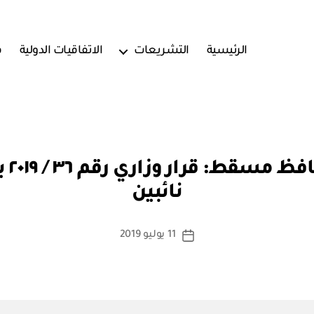
الرئيسية
التشريعات
الاتفاقيات الدولية
ف
بو
مكتب
ا
نائبين
س
ط
ة
كاتب
11 يوليو 2019
تاريخ
a
المقالة
المقالة
d
m
in