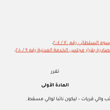
لسلطاني رقم ١٢٠ / ٢٠٠٤
،
درة بقرار مجلس الخدمة المدنية رقم ٩ / ٢٠١٠
،
تقرر
المادة الأولى
 والي قريات – ليكون نائبا لوالي مسقط.