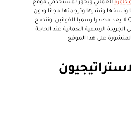
جاورة
العماني ويجوز لمستخدمي موقع
تعمالها ونسخها ونشرها وترجمتها مجانا ودون
قيود. موقع Qanoon.om لا يعد مصدرا رسميا للقوانين، وننصح
 الجريدة الرسمية العمانية عند الحاجة
المنشورة على هذا الموقع.
استراتيجيون