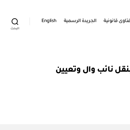
تاوى قانونية
الجريدة الرسمية
English
البحث
 وزير الدولة ومحافظ مسقط: قرار وزاري رقم ٣٦ / ٢٠١٩ بنقل نائب وال وتعيين