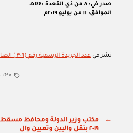
صدر في: ٨ من ذي القعدة ١٤٤٠هـ
الموافق: ١١ من يوليو ٢٠١٩م
نشر في
عدد الجريدة الرسمية رقم (١٣٠٩) الصادر في ١٥ / ٩ / ٢٠١٩م
مكتب 
الوسوم
←
٢٠١٩ بنقل واليين وتعيين وال