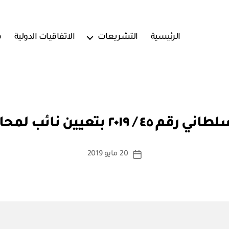
الرئيسية
التشريعات
الاتفاقيات الدولية
ف
بو
ا
٢٠١٩ بتعيين نائب لمحافظ ظفار
س
ط
ة
كاتب
20 مايو 2019
تاريخ
a
المقالة
المقالة
d
m
in