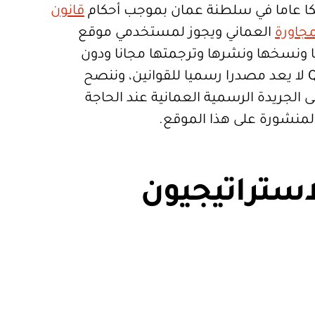
ا عاما في سلطنة عمان بموجب أحكام
قانون
جاورة
العماني ويجوز لمستخدمي موقع
تعمالها ونسخها ونشرها وترجمتها مجانا ودون
قيود. موقع Qanoon.om لا يعد مصدرا رسميا للقوانين، وننصح
 الجريدة الرسمية العمانية عند الحاجة
المنشورة على هذا الموقع.
استراتيجيون