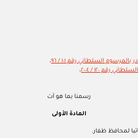
المرسوم السلطاني رقم ١٠١ / ٩٦
،
ي رقم ١٢٠ / ٢٠٠٤
،
رسمنا بما هو آت
المادة الأولى
ئبا لمحافظ ظفار.