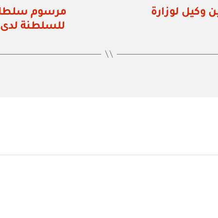
رقم ٤٤ / ٢٠١٩ بتعيين وكيل لوزارة
للسلطنة لدى م