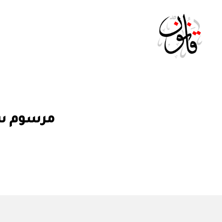
Qanoon.om
م
التصنيفات
مرسوم سلطاني رقم ٤٥ / 
ر
س
و
م
س
ل
ط
ان
ي