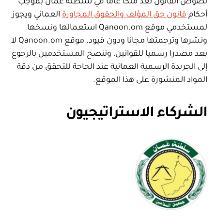
نصوص القانون تعد ملكا عاما في سلطنة عمان بموجب
أحكام
قانون حق المؤلف والحقوق المجاورة
العماني ويجوز
لمستخدمي موقع Qanoon.om استعمالها ونسخها
ونشرها وترجمتها مجانا ودون قيود. موقع Qanoon.om لا
يعد مصدرا رسميا للقوانين، وننصح المستخدمين بالرجوع
إلى الجريدة الرسمية العمانية عند الحاجة للتحقق من دقة
المواد المنشورة على هذا الموقع.
الشركاء الاستراتيجيون