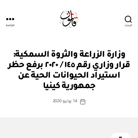
البحث
القائمة
Qanoon.om
ق
التصنيفات
وزارة الزراعة والثروة السمكية:
ر
ار
قرار وزاري رقم ١٤٥ / ٢٠٢٠ برفع حظر
و
زا
استيراد الحيوانات الحية عن
بو
ر
ا
ي
جمهورية كينيا
س
ط
كاتب
14 يونيو 2020
ة
تاريخ
المقالة
ad
المقالة
m
in