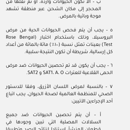
ب – ألا تكون الحيوانات واردة، أو تم نقلها من
المحجر إلى مكان الشحن عبر منطقة تشهد
موجة وبائية بالمرض.
٥ – يجب أن يتم فحص الحيوانات الحية من مرض
البروسيلا، وذلك باستخدام اختبار (Rose Bengal
Test) بعينات تمثل نسبة (١٠٠٪) مائة بالمائة من أعداد
كل إرسالية، شريطة أن تكون النتيجة سلبية.
٦ – يجب أن يكون قد تم تحصين الحيوانات ضد مرض
الحمى القلاعية للعترات SAT1، A، O و SAT2.
٧ – بالنسبة لمرض اللسان الأزرق، وفقا للدستور
الصحي للمنظمة العالمية لصحة الحيوان، يجب اتباع
أحد الإجراءين الآتيين:
أ – أن يتم تحصين الحيوانات ضد جميع
السلالات المصلية التي تبين وجودها في
قطعان المنشأ، استنادا لنتائج الرصد وتطبيقا