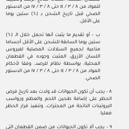
للمواد من ٨ / ٣ / ١٤ حتى ٨ / ٣ / ١٧ من الدستور
الصحي قبل تاريخ الشحن بـ (٦٠) ستين يوما
على الأقل.
ب – أو تقديم ما يثبت أنها تحمل خلال الـ (٦٠)
ستين يوما السابقة للشحن على الأقل أجساما
مناعية لجميع السلالات المصلية لفيروس
اللسان الأزرق، المثبت وجوده في القطعان
المحلية، بواسطة نظام للرصد، وفقا لأحكام
المواد من ٨ / ٣ / ١٤ حتى ٨ / ٣ / ١٧ من الدستور
الصحي.
٨ – يجب أن تكون الحيوانات قد ولدت بعد تاريخ فرض
الحظر على إضافة طحين اللحم والعظم ورواسب
البروتينات الناتجة من المجترات، وتنفيذ قرار الحظر
فعليا.
٩ – يجب ألا تكون الحيوانات من ضمن القطعان التي