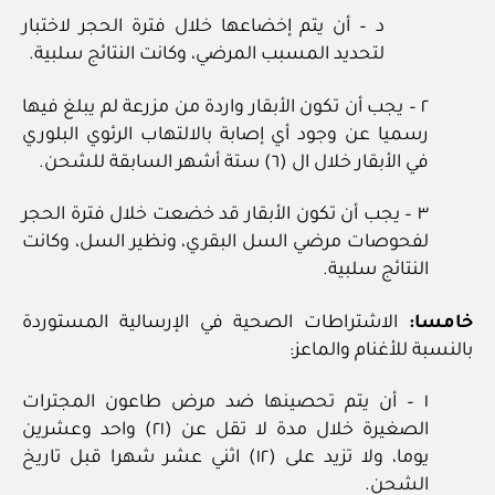
د – أن يتم إخضاعها خلال فترة الحجر لاختبار
لتحديد المسبب المرضي، وكانت النتائج سلبية.
٢ – يجب أن تكون الأبقار واردة من مزرعة لم يبلغ فيها
رسميا عن وجود أي إصابة بالالتهاب الرئوي البلوري
في الأبقار خلال ال (٦) ستة أشهر السابقة للشحن.
٣ – يجب أن تكون الأبقار قد خضعت خلال فترة الحجر
لفحوصات مرضي السل البقري، ونظير السل، وكانت
النتائج سلبية.
خامسا:
الاشتراطات الصحية في الإرسالية المستوردة
بالنسبة للأغنام والماعز:
١ – أن يتم تحصينها ضد مرض طاعون المجترات
الصغيرة خلال مدة لا تقل عن (٢١) واحد وعشرين
يوما، ولا تزيد على (١٢) اثني عشر شهرا قبل تاريخ
الشحن.