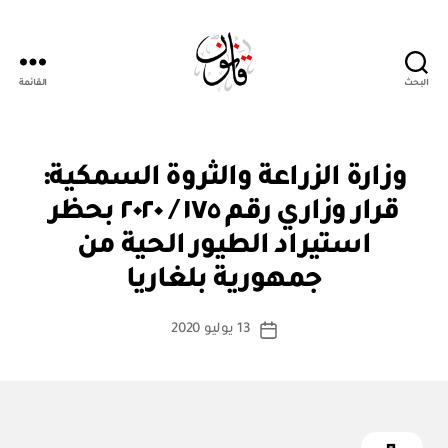
البحث
القائمة
Qanoon.om
ق
التصنيفات
وزارة الزراعة والثروة السمكية:
ر
ار
قرار وزاري رقم ١٧٥ / ٢٠٢٠ بحظر
و
زا
استيراد الطيور الحية من
بو
ر
ا
ي
جمهورية بلغاريا
س
ط
كاتب
13 يوليو 2020
ة
تاريخ
المقالة
ad
المقالة
m
in