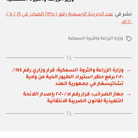
نشر في
عدد الجريدة الرسمية رقم (١٣٥٠) الصادر في ١٩ / ٧ /
٢٠٢٠م
.
وزارة الزراعة والثروة السمكية
الوسوم
←
وزارة الزراعة والثروة السمكية: قرار وزاري رقم ١٧٤ /
٢٠٢٠ برفع حظر استيراد الطيور الحية من ولاية
تشاتيسغار في جمهورية الهند
→
جهاز الضرائب: قرار رقم ٥١ / ٢٠٢٠ بإصدار اللائحة
التنفيذية لقانون الضريبة الانتقائية