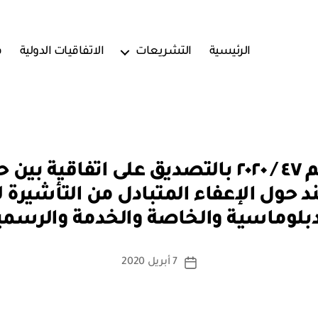
الرئيسية
التشريعات
الاتفاقيات الدولية
ف
مرسوم سلطاني رقم ٤٧ / ٢٠٢٠ بالتصديق على 
بو
 حول الإعفاء المتبادل من التأشيرة 
ا
دبلوماسية والخاصة والخدمة والرسمي
س
ط
ة
كاتب
7 أبريل 2020
تاريخ
a
المقالة
المقالة
d
m