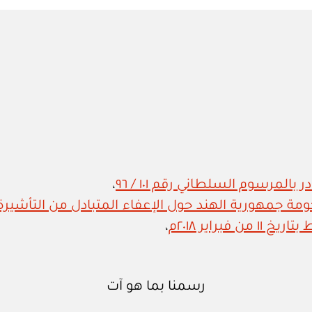
in
المرسوم السلطاني رقم ١٠١ / ٩٦
،
مة جمهورية الهند حول الإعفاء المتبادل من التأشيرة
راير ٢٠١٨م
،
رسمنا بما هو آت