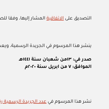
التصديق على
الاتفاقية
المشار إليها، وفقا للص
ينشر هذا المرسوم في الجريدة الرسمية، ويعم
صدر في: ١٣من شعبان سنة ١٤٤١هـ
الموافق: ٧ من ابريل سنة ٢٠٢٠م
نشر هذا المرسوم في
عدد الجريدة الرسمية رقم (١٣٣٧) الصادر في ١٢ / ٤