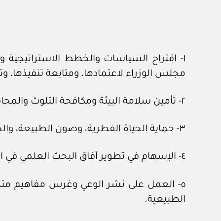
١- اقتراح السياسات والخطط الاستراتيجية و
مجلس الوزراء لاعتمادها، ومتابعة تنفيذها، وت
٢- تأمين سلامة البيئة ومكافحة التلوث والمحافظة على النظم البيئية المختلفة في إطار الأهداف الأساسية للتنمية المستدامة.
٣- حماية الحياة الفطرية، وصون الطبيعة، والحفاظ على الموارد المتجددة، والعمل على استغلالها بصورة مستدامة.
٤- الإسهام في تطوير آفاق البحث العلمي في المجالات البيئية، وتبادل الخبرات، وجمع البيانات العلمية، والاستفادة منها.
٥- العمل على نشر الوعي وغرس مفاهيم متطل
الطبيعية.