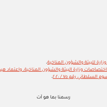
،
لسلطاني رقم ٧٥ / ٢٠٢٠
،
رسمنا بما هو آت