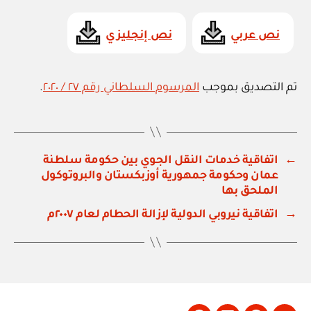
نص عربي
نص إنجليزي
تم التصديق بموجب
المرسوم السلطاني رقم ٢٧ / ٢٠٢٠
.
←
اتفاقية خدمات النقل الجوي بين حكومة سلطنة
عمان وحكومة جمهورية أوزبكستان والبروتوكول
الملحق بها
→
اتفاقية نيروبي الدولية لإزالة الحطام لعام ٢٠٠٧م