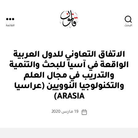
البحث
القائمة
Qanoon.om
ا
التصنيفات
الاتفاق التعاوني للدول العربية
ت
ف
الواقعة في آسيا للبحث والتنمية
ا
ق
والتدريب في مجال العلم
ي
ة
والتكنولوجيا النوويين (عراسيا
بو
د
ا
و
ARASIA)
س
ل
ي
ط
كاتب
ة
19 مارس 2020
ة
تاريخ
المقالة
ad
المقالة
m
in