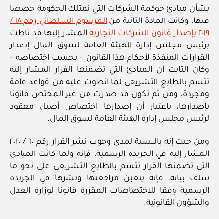
بشأن مبادئ حوكمة الشركات التي تمتلك الحكومة حصصا
فيها، وكانت المادة الثانية من
المرسوم السلطاني رقم ١٨ /
٢٠١٩ بإصدار قانون الشركات التجارية
المشار إليها قد ناطت
برئيس مجلس إدارة الهيئة العامة لسوق المال إصدار
القرارات المنفذة لأحكام هذا القانون – بحسب اختصاصه –
وكان الثابت أن المبادئ التي تضمنها القرار المشار إليه
تتسم بالطابع التشريعي لما انطوت عليه من قواعد عامة
ومجردة، ومن ثم تكون قد صدرت من غير المختص قانونا
بإصدارها، باعتبار أن إصدارها اختصاص أصيل معقود
لرئيس مجلس إدارة الهيئة العامة لسوق المال.
ومن حيث إنه بالنسبة لمدى وجوب نشر القرار رقم ٦٠ / ٢٠٢٠
المشار إليه في الجريدة الرسمية، فإنه ولما كانت المبادئ
التي تضمنها القرار تتسم بالطابع التشريعي على نحو ما
سلف بيانه، فإنه يتعين مراجعتها ونشرها في الجريدة
الرسمية وفقا للاختصاصات المقررة قانونا لوزارة العدل
والشؤون القانونية.