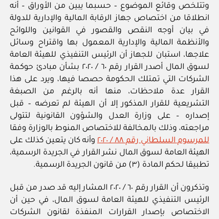
وتتلخص وقائع الموضوع – حسبما يبين من الأوراق – أنه
انطلاقا من اختصاص جهاز الرقابة المالية والإدارية للدولة
في بيان أوجه النقص والقصور في القوانين واللوائح
والأنظمة المالية والإدارية المعمول بها واقتراح وسائل
علاجها، استبان للجهاز أن الرئيس التنفيذي للهيئة العامة
لسوق المال أصدر القرار رقم ٦٠ / ٢٠٢٠ بشأن مبادئ حوكمة
الشركات التي تمتلك الحكومة حصصا فيها، ويرد على هذا
القرار عدة ملاحظات، منها أنه بالرغم من الصبغة
التشريعية للقرار المذكور إلا أن الهيئة لم تعرضه – قبل
إصداره – على وزارة العدل والشؤون القانونية لتتولى
مراجعته، وذلك بالمخالفة للاختصاص المنوط بالوزارة وفقا
للمرسوم السلطاني رقم ٨٨ / ٢٠٢٠
وأنه كان يتعين كذلك على
الهيئة العامة لسوق المال نشر القرار في الجريدة الرسمية،
تطبيقا لحكم المادة (٣) من قانون الجريدة الرسمية.
وتذكرون أن القرار رقم ٦٠ / ٢٠٢٠ المشار إليه قد صدر من قبل
الرئيس التنفيذي للهيئة العامة لسوق المال، في حين أن
الاختصاص بإصدار القرارات المنفذة لقانون الشركات