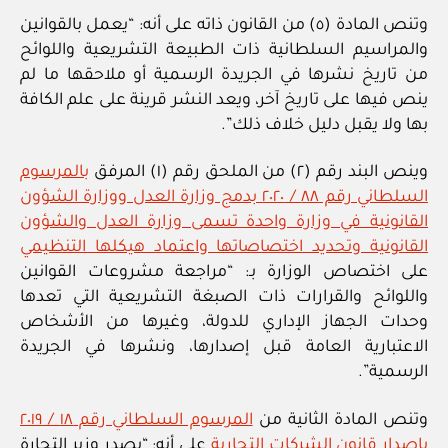
وتنص المادة (٥) من القانون ذاته على أنه: “يعمل بالقوانين
والمراسيم السلطانية ذات الطبيعة التشريعية واللوائح
من تاريخ نشرها في الجريدة الرسمية أو ملاحقها ما لم
ينص فيها على تاريخ آخر، ويعد النشر قرينة على علم الكافة
بها ولا يقبل دليل خلاف ذلك”.
وينص البند رقم (٢) من الملحق رقم (١) المرفق
بالمرسوم
السلطاني رقم ٨٨ / ٢٠٢٠ بدمج وزارة العدل ووزارة الشؤون
القانونية في وزارة واحدة تسمى وزارة العدل والشؤون
القانونية وتحديد اختصاصاتها واعتماد هيكلها التنظيمي
على اختصاص الوزارة بـ: “مراجعة مشروعات القوانين
واللوائح والقرارات ذات الصبغة التشريعية التي تعدها
وحدات الجهاز الإداري للدولة، وغيرها من الأشخاص
الاعتبارية العامة قبل إصدارها، ونشرها في الجريدة
الرسمية”.
وتنص المادة الثانية من
المرسوم السلطاني رقم ١٨ / ٢٠١٩
بإصدار قانون الشركات التجارية
على أنه: “يصدر وزير التجارة