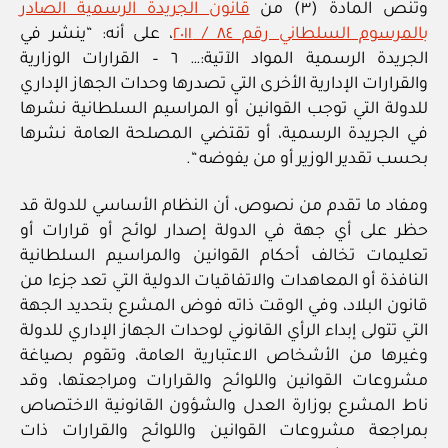
وتنص المادة (٣) من
قانون الجريدة الرسمية الصادر
بالمرسوم السلطاني رقم ٨٤ / ٢٠١١
، على أنه: “ينشر في
الجريدة الرسمية المواد الآتية:… ٦ – القرارات الوزارية
والقرارات الإدارية الأخرى التي تصدرها وحدات الجهاز الإداري
للدولة التي توجب القوانين أو المراسيم السلطانية نشرها
في الجريدة الرسمية، أو تقتضي المصلحة العامة نشرها
بحسب تقدير الوزير أو من يفوضه “.
ومفاد ما تقدم من نصوص، أن النظام الأساسي للدولة قد
حظر على أي جهة في الدولة إصدار لوائح أو قرارات أو
تعليمات تخالف أحكام القوانين والمراسيم السلطانية
النافذة أو المعاهدات والاتفاقيات الدولية التي تعد جزءا من
قانون البلاد، وفي الوقت ذاته فوض المشرع بتحديد الجهة
التي تتولى إبداء الرأي القانوني لوحدات الجهاز الإداري للدولة
وغيرها من الأشخاص الاعتبارية العامة، وتقوم بصياغة
مشروعات القوانين واللوائح والقرارات ومراجعتها، وقد
ناط المشرع بوزارة العدل والشؤون القانونية الاختصاص
بمراجعة مشروعات القوانين واللوائح والقرارات ذات