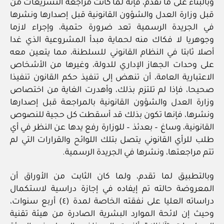
وبالبناء على ما تقدم، فإنه لما كانت مراجعة التشريعات من
قبل وزارة العدل والشؤون القانونية قبل إصدارها ونشرها
في الجريدة الرسمية تعد ضرورة حتمية، وإجراء لازما
وجوهريا لا فكاك منه لحماية مبدأ المشروعية الذي غدا
أصلا ثابتا في النظام القانوني للسلطنة، مما يتعين معه
على وحدات الجهاز الإداري للدولة، وغيرها من الأشخاص
الاعتبارية العامة، أن تنهض إلى تنفيذ حكم القانون تنفيذا
صحيحا، فإذا لم تلتزم بذلك، وأهدرت الغاية من اختصاص
وزارة العدل والشؤون القانونية بالمراجعة قبل إصدارها
ونشرها، فإنها تكون بذلك قد أسقطت كل حجية للنصوص
القانونية، وساغ – بعدئذ – للوزارة رفع يدها عن النظر في أي
طلب للرأي القانوني يتصل بتلك اللوائح والقرارات التي لم
تتم مراجعتها، ونشرها في الجريدة الرسمية.
وبالتطبيق لما تقدم، ولما كان الثابت من الأوراق أن
المعروضة حالته تم إيفاده في إجازة دراسية لاستكمال
دراساته العليا على نفقته الخاصة لمدة (٤) أربع سنوات،
وحيث إن لائحة الموارد البشرية الصادرة من هيئة تقنية