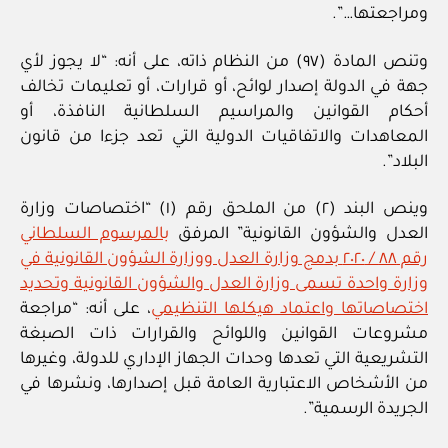
ومراجعتها…”.
وتنص المادة (٩٧) من النظام ذاته، على أنه: “لا يجوز لأي
جهة في الدولة إصدار لوائح، أو قرارات، أو تعليمات تخالف
أحكام القوانين والمراسيم السلطانية النافذة، أو
المعاهدات والاتفاقيات الدولية التي تعد جزءا من قانون
البلاد”.
وينص البند (٢) من الملحق رقم (١) “اختصاصات وزارة
العدل والشؤون القانونية” المرفق
بالمرسوم السلطاني
رقم ٨٨ / ٢٠٢٠ بدمج وزارة العدل ووزارة الشؤون القانونية في
وزارة واحدة تسمى وزارة العدل والشؤون القانونية وتحديد
اختصاصاتها واعتماد هيكلها التنظيمي
، على أنه: “مراجعة
مشروعات القوانين واللوائح والقرارات ذات الصبغة
التشريعية التي تعدها وحدات الجهاز الإداري للدولة، وغيرها
من الأشخاص الاعتبارية العامة قبل إصدارها، ونشرها في
الجريدة الرسمية”.