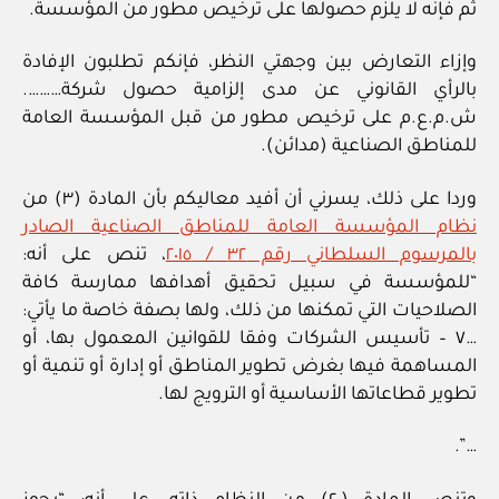
ثم فإنه لا يلزم حصولها على ترخيص مطور من المؤسسة.
وإزاء التعارض بين وجهتي النظر، فإنكم تطلبون الإفادة
بالرأي القانوني عن مدى إلزامية حصول شركة……….
ش.م.ع.م على ترخيص مطور من قبل المؤسسة العامة
للمناطق الصناعية (مدائن).
وردا على ذلك، يسرني أن أفيد معاليكم بأن المادة (٣) من
نظام المؤسسة العامة للمناطق الصناعية الصادر
بالمرسوم السلطاني رقم ٣٢ / ٢٠١٥
، تنص على أنه:
“للمؤسسة في سبيل تحقيق أهدافها ممارسة كافة
الصلاحيات التي تمكنها من ذلك، ولها بصفة خاصة ما يأتي:
…٧ – تأسيس الشركات وفقا للقوانين المعمول بها، أو
المساهمة فيها بغرض تطوير المناطق أو إدارة أو تنمية أو
تطوير قطاعاتها الأساسية أو الترويج لها.
…”.