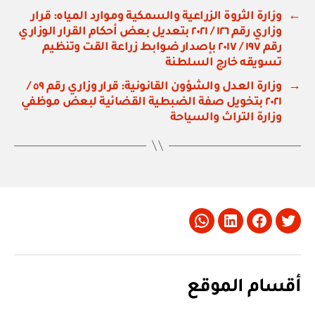
←
وزارة الثروة الزراعية والسمكية وموارد المياه: قرار
وزاري رقم ١٢٦ / ٢٠٢١ بتعديل بعض أحكام القرار الوزاري
رقم ١٩٧ / ٢٠١٧ بإصدار ضوابط زراعة القت وتنظيم
تسويقه خارج السلطنة
→
وزارة العدل والشؤون القانونية: قرار وزاري رقم ٥٩ /
٢٠٢١ بتخويل صفة الضبطية القضائية لبعض موظفي
وزارة التراث والسياحة
Whatsapp
LinkedIn
Facebook
Twitter
أقسام الموقع