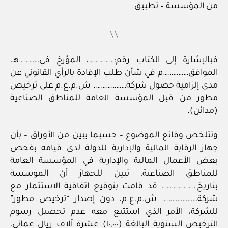
من المؤسسة – تطبيق.
فبالإشارة إلى الكتاب رقم:……………، المؤرخ في…………هـ،
الموافق……………م في شأن طلب الإفادة بالرأي القانوني عن
مدى إلزامية حصول شركة………………. ش.م.ع.م على ترخيص
مطور من قبل المؤسسة العامة للمناطق الصناعية
(مدائن).
وتتلخص وقائع الموضوع – حسبما يبين من الأوراق – بأن
جهاز الرقابة المالية والإدارية للدولة لدى قيامه بفحص
بعض الأعمال المالية والإدارية في المؤسسة العامة
للمناطق الصناعية، تبين للجهاز أن المؤسسة
بتاريخ……………….. قد قامت بتوقيع اتفاقية الاستثمار مع
شركة………………… ش.م.ع.م، دون إصدار “ترخيص مطور”
للشركة، الأمر الذي استتبع معه عدم تحصيل رسوم
الترخيص السنوية البالغة (١٠,٠٠٠) عشرة آلاف ريال عماني،