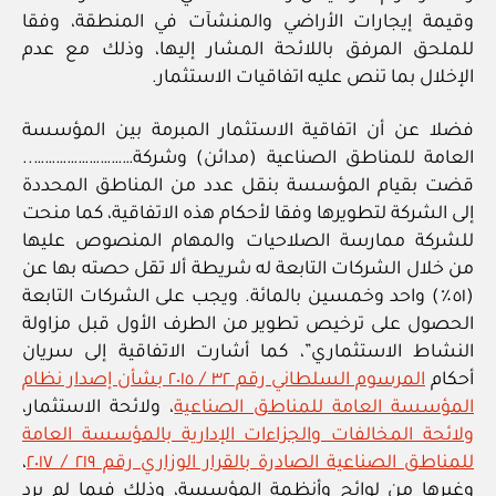
وقيمة إيجارات الأراضي والمنشآت في المنطقة، وفقا
للملحق المرفق باللائحة المشار إليها، وذلك مع عدم
الإخلال بما تنص عليه اتفاقيات الاستثمار.
فضلا عن أن اتفاقية الاستثمار المبرمة بين المؤسسة
العامة للمناطق الصناعية (مدائن) وشركة………………………..
قضت بقيام المؤسسة بنقل عدد من المناطق المحددة
إلى الشركة لتطويرها وفقا لأحكام هذه الاتفاقية، كما منحت
للشركة ممارسة الصلاحيات والمهام المنصوص عليها
من خلال الشركات التابعة له شريطة ألا تقل حصته بها عن
(٥١٪) واحد وخمسين بالمائة. ويجب على الشركات التابعة
الحصول على ترخيص تطوير من الطرف الأول قبل مزاولة
النشاط الاستثماري”، كما أشارت الاتفاقية إلى سريان
أحكام
المرسوم السلطاني رقم ٣٢ / ٢٠١٥ بشأن إصدار نظام
المؤسسة العامة للمناطق الصناعية
، ولائحة الاستثمار،
ولائحة المخالفات والجزاءات الإدارية بالمؤسسة العامة
للمناطق الصناعية الصادرة بالقرار الوزاري رقم ٢١٩ / ٢٠١٧
،
وغيرها من لوائح وأنظمة المؤسسة، وذلك فيما لم يرد