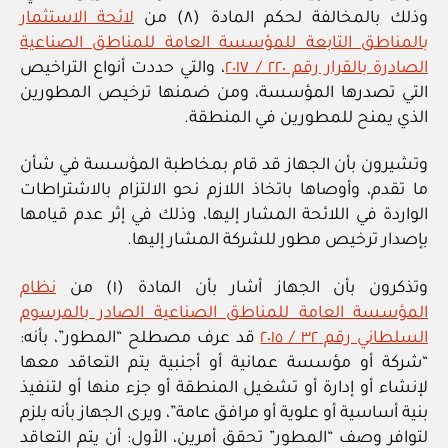
وذلك بالمخالفة لحكم المادة (٨) من
لائحة الاستثمار
بالمناطق التابعة للمؤسسة العامة للمناطق الصناعية
الصادرة بالقرار رقم ٢٢٠ / ٢٠١٧
، والتي حددت أنواع التراخيص
التي تصدرها المؤسسة، ومن ضمنها ترخيص المطورين
الذي يمنح للمطورين في المنطقة.
وتشيرون بأن الجهاز قد قام بمخاطبة المؤسسة في شأن
ما تقدم، وأوصاها باتخاذ اللازم نحو الالتزام بالاشتراطات
الواردة في اللائحة المشار إليها، وذلك في إثر عدم قيامها
بإصدار ترخيص مطور للشركة المشار إليها.
وتذكرون بأن الجهاز أشار بأن المادة (١) من
نظام
المؤسسة العامة للمناطق الصناعية الصادر بالمرسوم
السلطاني رقم ٣٢ / ٢٠١٥
قد عرف مصطلح “المطور”، بأنه:
“شركة أو مؤسسة عمانية أو أجنبية يتم التعاقد معها
لإنشاء أو إدارة أو تشغيل المنطقة أو جزء منها أو لتنفيذ
بنية أساسية أو علوية أو مرافق عامة”، ويرى الجهاز بأنه يلزم
لتوافر وصف “المطور” تحقق أمرين، الأول: أن يتم التعاقد