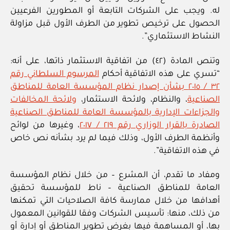
له. ويجب على الشركات التابعة أو المطورين الفرعيين
الحصول على ترخيص تطوير من الطرف الأول قبل مزاولة
النشاط الاستثماري”.
وتنص المادة (٤٢) من اتفاقية الاستثمار ذاتها، على أنه:
“تسري على هذه الاتفاقية أحكام
المرسوم السلطاني رقم
٣٢ / ٢٠١٥ بشأن إصدار نظام المؤسسة العامة للمناطق
الصناعية
، والنظام، ولائحة الاستثمار،
ولائحة المخالفات
والجزاءات الإدارية بالمؤسسة العامة للمناطق الصناعية
الصادرة بالقرار الوزاري رقم ٢١٩ / ٢٠١٧
، وغيرها من لوائح
وأنظمة الطرف الأول، وذلك فيما لم يرد بشأنه نص خاص
في هذه الاتفاقية”.
ومفاد ما تقدم، أن المشرع – من خلال نظام المؤسسة
العامة للمناطق الصناعية – ناط للمؤسسة تحقيق
أهدافها من خلال ممارسة كافة الصلاحيات التي تمكنها
من ذلك، منها: تأسيس الشركات وفقا للقوانين المعمول
بها، أو المساهمة فيها بغرض تطوير المناطق أو إدارة أو