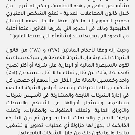
بشأنه نص خاص في هذه الاتفاقية”، وحكم المشرع – من
خلال قانون المعاملات المدنية – تمتع الشخص الاعتباري
بجميع الحقوق إلا ما كان منها ملازما لصفة الإنسان
الطبيعية وذلك في الحدود التي يقررها القانون: منها أهلية
في الحدود التي يعينها سند إنشائه أو التي يعينها القانون”.
وحيث إنه وفقا لأحكام المادتين (٢٧٧) و (٢٧٨) من قانون
الشركات التجارية فإن الشركة القابضة هي شركة مساهمة
تقوم بالسيطرة المالية أو الإدارية على شركة أو أكثر تصبح
تابعة لها، وذلك من خلال تملك ما لا تقل نسبته عن (٥١٪)
واحد وخمسين بالمائة على الأقل من أسهم أو حصص كل
شركة من تلك الشركات، وتنحصر أغراض الشركة القابضة
في إدارة الشركات التابعة والمشاركة في تأسيس شركات
مساهمة، واستثمار أموالها في الأسهم والسندات
والأوراق المالية، وتملك المنقولات والعقارات، وتملك
براءات الاختراع والعلامات التجارية، ومن ثم فإن الشركة
القابضة لا يجوز لها مزاولة أي عمليات تطوير أو تشغيل
بذاتها، وإنما يكون ذلك من خلال الشركات التابعة لها.