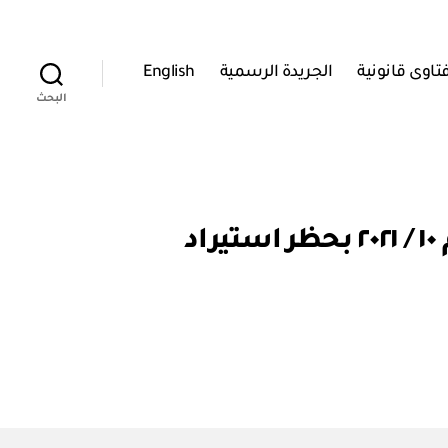
تاوى قانونية
الجريدة الرسمية
English
البحث
وزارة الثروة الزراعية والسمكية وموارد المياه: قرار وزاري رقم ١٠ / ٢٠٢١ بحظر استيراد