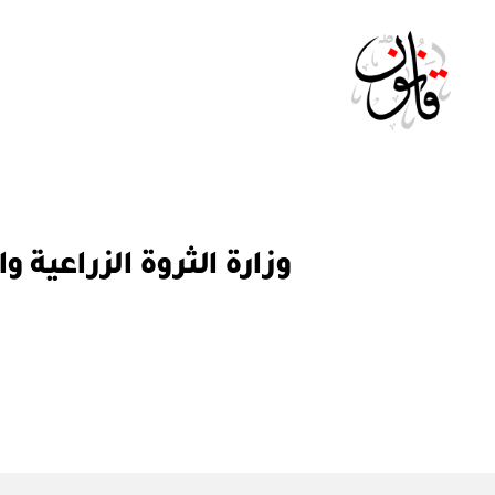
Qanoon.om
ق
التصنيفات
ر
ار
و
ز
ا
ر
ي