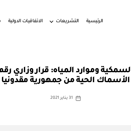
الرئيسية
التشريعات
الاتفاقيات الدولية
ف
بو
ا
الأسماك الحية من جمهورية مقدونيا
س
ط
ة
كاتب
31 يناير 2021
تاريخ
a
المقالة
المقالة
d
m
in