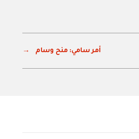
أمر سامي: منح وسام
→