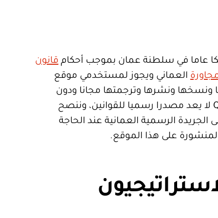
ا عاما في سلطنة عمان بموجب أحكام
قانون
جاورة
العماني ويجوز لمستخدمي موقع
تعمالها ونسخها ونشرها وترجمتها مجانا ودون
قيود. موقع Qanoon.om لا يعد مصدرا رسميا للقوانين، وننصح
 الجريدة الرسمية العمانية عند الحاجة
المنشورة على هذا الموقع.
استراتيجيون