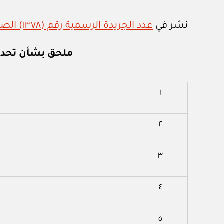
نشر في
عدد الجريدة الرسمية رقم (١٣٧٨) الصادر في ٧ / ٢ / ٢٠٢١م
ملحق بشأن تحديد
١
٢
٣
٤
٥