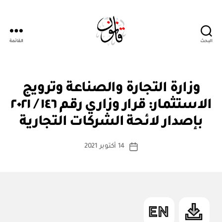
البحث
القائمة
Qanoon.om
ق
التصنيفات
وزارة التجارة والصناعة وترويج
ر
ار
الاستثمار: قرار وزاري رقم ١٤٦ / ٢٠٢١
بو
و
ا
زا
بإصدار لائحة الشركات التجارية
س
ر
ي
ط
كاتب
14 أكتوبر 2021
ة
تاريخ
المقالة
ad
المقالة
m
in