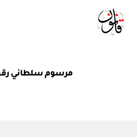
Qanoon.om
م
التصنيفات
مرسوم سلطاني رقم ١ / ٢٠٢١ باعتماد خطة التنمية الخمسية العاشرة ٢٠٢١
ر
س
و
م
س
ل
ط
ان
ي