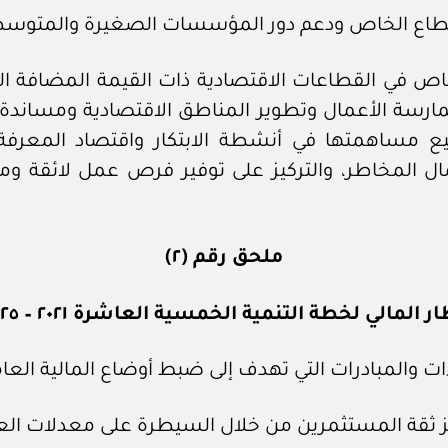
ص في القطاعات الاقتصادية ذات القيمة المضافة ال
بة لممارسة الأعمال وتطوير المناطق الاقتصادية وم
 مساهمتها في أنشطة الابتكار واقتصاد المعرفة وت
 المخاطر، والتركيز على توفير فرص عمل لائقة ومن
ملحق رقم (٢)
ار المالي لخطة التنمية الخمسية العاشرة ٢٠٢١ – ٢٠٢٥م