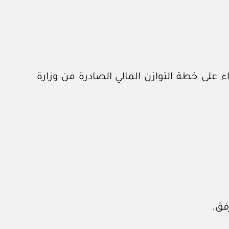
اشرة وفقا لإطارها المالي الموضح في الملحق رقم (٢) المرفق، بناء على خطة التوازن المالي الصادرة من وزارة