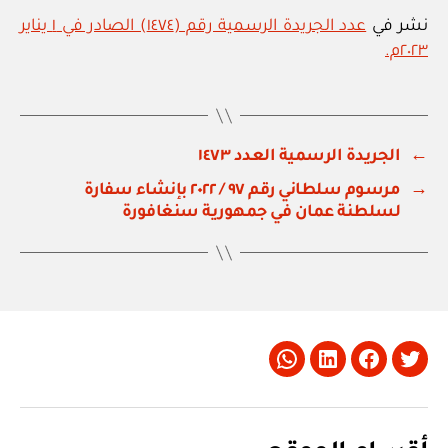
نشر في
عدد الجريدة الرسمية رقم (١٤٧٤) الصادر في ١ يناير
٢٠٢٣م.
←
الجريدة الرسمية العدد ١٤٧٣
→
مرسوم سلطاني رقم ٩٧ / ٢٠٢٢ بإنشاء سفارة
لسلطنة عمان في جمهورية سنغافورة
Whatsapp
LinkedIn
Facebook
Twitter