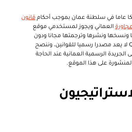
ا عاما في سلطنة عمان بموجب أحكام
قانون
جاورة
العماني ويجوز لمستخدمي موقع
تعمالها ونسخها ونشرها وترجمتها مجانا ودون
قيود. موقع Qanoon.om لا يعد مصدرا رسميا للقوانين، وننصح
 الجريدة الرسمية العمانية عند الحاجة
المنشورة على هذا الموقع.
استراتيجيون