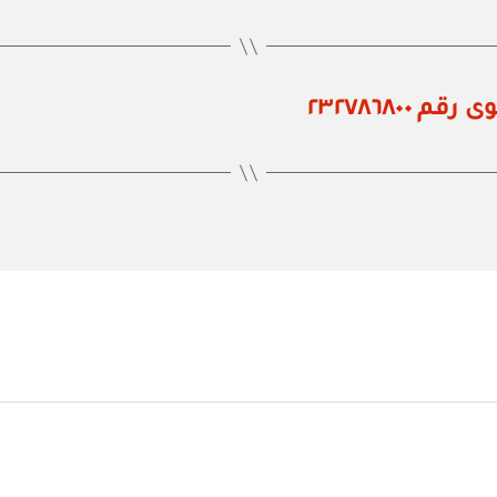
٢٣٢٧٨٦٨٠٠