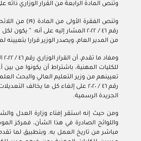
وتنص المادة الرابعة من القرار الوزاري ذاته عل
رقم ٤٦ / ٢٠٢٢ المشار إليه على أنه: 
من المدير العام، ويصدر الوزير قرارا بتعيينه لمدة (٣) ثلاثة أعوام قابلة للتجديد لمدة مما
ومف
للكليات المهنية، باشتراط أن يكونوا من بين 
رقم ٤٦ / ٢٠٢٠ على إلغاء كل ما يخالف 
الجريدة الرسمية.
ومن حيث إنه استقر إفتاء وزارة العدل والشؤو
واللوائح الصادرة في هذا الشأن، فمركز ال
مباشر من تاريخ العمل به. وبتطبيق لما تقدم، 