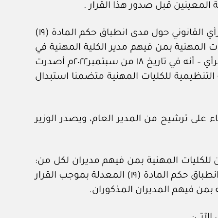
فبالإشارة إلى الكتاب رقم…………..:، المؤرخ في……………..ه الموافق……………..م، في شأن طلب الإفادة بالرأي القانوني حول مدى انطباق حكم المادة (١٩)
معدلة بموجب القرار الوزاري رقم ٤٦ / ٢٠٢٢ على مديري الكليات المهنية بمن فيهم مدير الكلية المهنية في
………….. ومدير الكلية المهنية في ……………… وتتلخص وقائع الموضوع – حسبما يبين من كتاب طلب الرأي – أنه في تاريخ ١٨ من سبتمبر٢٠٢٢م أصدرت
وزاري رقم ٤٦ / ٢٠٢٢ بتعديل بعض أحكام اللائحة التنظيمية للكليات المهنية متضمنا استبدال
ء على ترشيح من المدير العام، ويصدر الوزير
إليه، قامت الوزارة بتعيين مديرين للكليات المهنية بمن فيهم مديران لكل من:
الكلية المهنية في …………..، والكلية المهنية في …………….، إلا أنه قد ثار استفسار لدى الوزارة حول مدى انطباق حكم المادة (١٩) المعدلة بموجب القرار
الآتي: