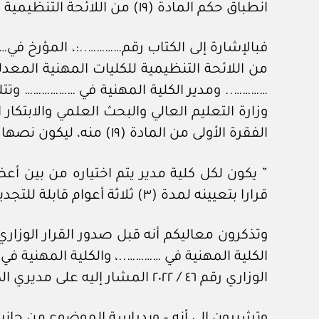
انطباق حكم المادة (١٩) من اللائحة التنظيمية للكليات المهنية بعد تعديله على مديري الكليات المهنية المعينين قبل صدور هذا القرار .
الفقرة الأولى من المادة (١٩) منه، ليكون نصها الآتي:
” يكون لكل كلية مدير يتم اختياره من بين أع
قرارا بتعيينه لمدة (٣) ثلاثة أعوام قابلة للتجديد لمدة مماثلة…”.
الوزاري رقم ٤٦ / ٢٠٢٢ المشار إليه على مديري الكليات المهنية المعينين قبل صدور هذا القرار من عدمه بمن فيهم المديران المذكوران.
وتشيرون إلى أنه – وبدراسة الموضوع من جانب 