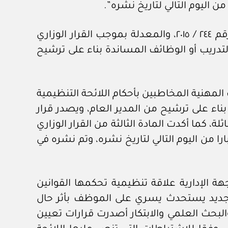
من اليوم التالي لتاريخ نشره”.
وتنص الفقرة الأولى من المادة (١٩) من اللائحة التنظيمية للكليات المهنية الصادرة بالقرار الوزاري رقم ٢٤٤ / ٢٠١٥، والمعدلة بموجب القرار الوزاري
س أو التدريب أو الوظائف المساندة بناء على ترشيح
تعيين مديري الكليات المهنية المخاطبين بأحكام اللائحة التنظيمية
ناء على ترشيح من المدير العام، ويصدر قرار
 ثلاثة أعوام قابلة للتجديد لمدة مماثلة، كما أكدت المادة الثالثة من القرار الوزاري
عتبارا من اليوم التالي لتاريخ نشره، وتم نشره في
هة الإدارية علاقة تنظيمية تحكمها القوانين
م جديد يستحدث يسري على الموظف بأثر حال
والبحث العلمي والابتكار أصدرت قرارات تعيين