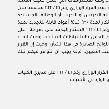
….وفقا للاشتراطات التي تنص عليها اللائحة
التنظيمية للكليات المهنية الصادرة بالقرار الوزاري رقم ٢٤٤ / ٢٠١٥ (آنذاك)، وفي تاريخ ١٨من سبتمبر٢٠٢٢م صدر القرار الوزاري رقم ٤٦ / ٢٠٢٢ متضمنا سن
ة التدريس أو التدريب أو الوظائف المساندة
بناء على ترشيح من المدير العام، ويصدر قرار التعيين من وزير التعليم العالي والبحث العلمي والابتكار لمدة (٣) ثلاثة أعوام قابلة للتجديد لمدة
مماثلة، ويعمل بهذا القرار من اليوم التالي لتاريخ نشره في الجريدة الرسمية، ولما كان القرار الوزاري رقم ٤٦ / ٢٠٢٢ المشار إليه قد نص صراحة – على
ء العمل بالاشتراطات السابقة، وحيث إنه لا
وائح الصادرة في هذا الشأن، وحيث إن القرار
مهنية عند التعيين، فإنه يجب أن تتوافر فيهم تلك
لذلك؛ انتهى الرأي إلى انطباق حكم المادة (١٩) من اللائحة التنظيمية للكليات المهنية المعدلة بموجب القرار الوزاري رقم ٤٦ / ٢٠٢٢ على مديري الكليات
 الوارد في الأسباب.