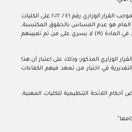
الرأي الأول: ذهب إلى عدم انطباق أحكام المادة (١٩) من اللائحة التنظيمية للكليات المهنية المعدلة بموجب القرار الوزاري رقم ٤٦ / ٢٠٢٢ على الكليات
صل العام هو عدم المساس بالحقوق المكتسبة،
وإن الموظفين المعينين في تلك الوظائف قد اكتسبوا مركزا قانونيا لا يجوز المساس به، وإن ما ورد في المادة (١٩) لا يسري على من تم تعيينهم
ن المعينين قبل صدور القرار الوزاري المذكور؛ وذلك على اعتبار أن هذا
تقديرية في اختيار من تعهد فيهم الكفاءات
معاليكم بأن المادة الثانية من القرار الوزاري رقم ٤٦ / ٢٠٢٠بتعديل بعض أحكام اللائحة التنظيمية للكليات المهنية،
امها”.