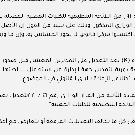
ار الوزاري المذكور، وذلك على سند من القول إن الأ
الرأي الثاني: ذهب إلى القول بتطبيق نص المادة (١٩) بعد التعديل على المديري
فة دورية لتمكين جهة الإدارة من استعمال سلطتها ال
، تطلبون الإفادة بالرأي القانوني في الموضوع.
وردا على ذلك، يسرني أن أفيد 
لائحة التنظيمية للكليات المهنية”.
“يلغى كل ما يخالف التعديلات المرفقة أو يتعارض مع أحك