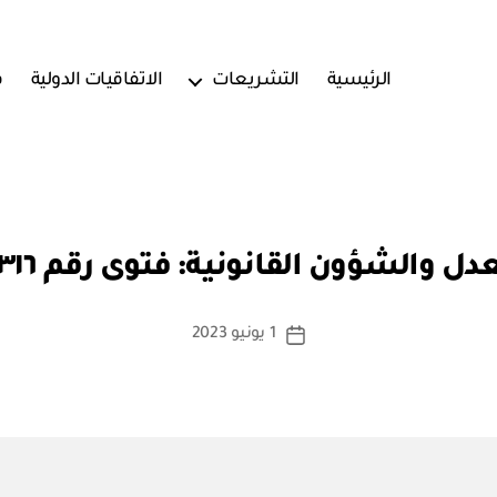
الرئيسية
التشريعات
الاتفاقيات الدولية
ف
بو
ا
دل والشؤون القانونية: فتوى رقم ٢٣٢٧٨٦٣١٦
س
ط
ة
كاتب
1 يونيو 2023
تاريخ
a
المقالة
المقالة
d
m
in