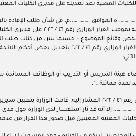
من اللائحة التنظيمية للكليات المهنية ال
وزارة التعليم العالي والبحث العلمي والابتكار القرار ال
ضاء هيئة التدريس أو التدريب أو الوظائف المساندة بنا
وتذكرون معاليكم أنه قبل صدور القرار الوزاري رقم ٤٦ / ٢٠٢٢ المشار 
المختصين لديكم في الوزارة – فقد انقسمت الآراء إلى 