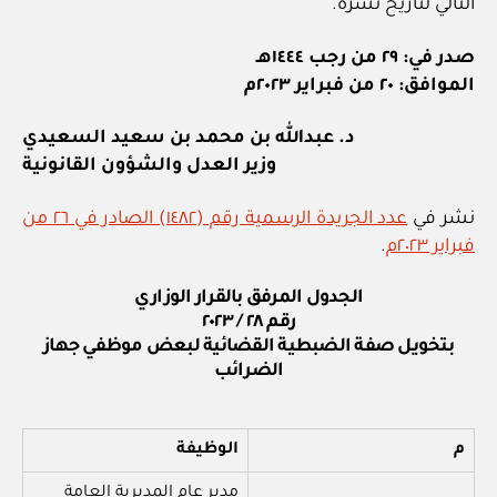
التالي لتاريخ نشره.
صدر في: ٢٩ من رجب ١٤٤٤هـ
الموافق: ٢٠ من فبراير ٢٠٢٣م
د. عبدالله بن محمد بن سعيد السعيدي
وزير العدل والشؤون القانونية
نشر في
عدد الجريدة الرسمية رقم (١٤٨٢) الصادر في ٢٦ من
فبراير ٢٠٢٣م
.
الجدول المرفق بالقرار الوزاري
رقم ٢٨ / ٢٠٢٣
بتخويل صفة الضبطية القضائية لبعض موظفي جهاز
الضرائب
م
الوظيفة
مدير عام المديرية العامة