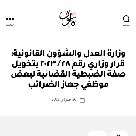
البحث
القائمة
Qanoon.om
ق
التصنيفات
وزارة العدل والشؤون القانونية:
ر
ار
قرار وزاري رقم ٢٨ / ٢٠٢٣ بتخويل
و
زا
صفة الضبطية القضائية لبعض
بو
ر
ا
ي
موظفي جهاز الضرائب
س
ط
كاتب
20 فبراير 2023
ة
تاريخ
المقالة
ad
المقالة
m
in