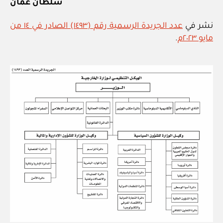
سلطان عمان
نشر في
عدد الجريدة الرسمية رقم (١٤٩٣) الصادر في ١٤ من
مايو ٢٠٢٣م
.