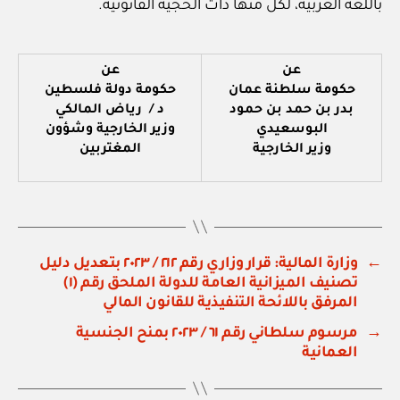
باللغة العربية، لكل منها ذات الحجية القانونية.
عن
عن
حكومة سلطنة عمان
حكومة دولة فلسطين
بدر بن حمد بن حمود
د / رياض المالكي
البوسعيدي
وزير الخارجية وشؤون
وزير الخارجية
المغتربين
←
وزارة المالية: قرار وزاري رقم ٢١٢ / ٢٠٢٣ بتعديل دليل
تصنيف الميزانية العامة للدولة الملحق رقم (١)
المرفق باللائحة التنفيذية للقانون المالي
→
مرسوم سلطاني رقم ٦١ / ٢٠٢٣ بمنح الجنسية
العمانية