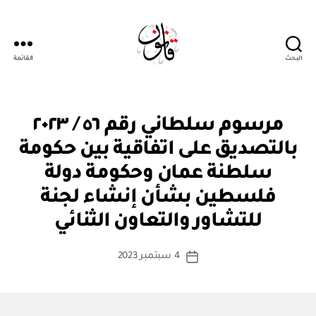
البحث
القائمة
Qanoon.om
م
التصنيفات
مرسوم سلطاني رقم ٥٦ / ٢٠٢٣
ر
س
بالتصديق على اتفاقية بين حكومة
و
م
سلطنة عمان وحكومة دولة
س
ل
فلسطين بشأن إنشاء لجنة
بو
ط
ا
ان
للتشاور والتعاون الثنائي
س
ي
ط
كاتب
4 سبتمبر 2023
ة
تاريخ
المقالة
ad
المقالة
m
in