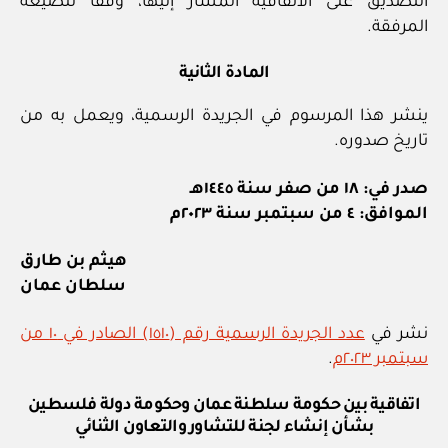
التصديق على الاتفاقية المشار إليها، وفقا للصيغة
المرفقة.
المادة الثانية
ينشر هذا المرسوم في الجريدة الرسمية، ويعمل به من
تاريخ صدوره.
صدر في: ١٨ من صفر سنة ١٤٤٥هـ
الموافق: ٤ من سبتمبر سنة ٢٠٢٣م
هيثم بن طارق
سلطان عمان
نشر في
عدد الجريدة الرسمية رقم (١٥١٠) الصادر في ١٠ من
سبتمبر ٢٠٢٣م
.
اتفاقية بين حكومة سلطنة عمان وحكومة دولة فلسطين
بشأن إنشاء لجنة للتشاور والتعاون الثنائي